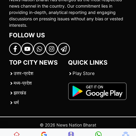
news channel in the country. Our commitment lies in
providing in-depth, analytical reporting and engaging
discussions on pressing issues without any bias or vested
interests.
FOLLOW US
TOP CITY NEWS
QUICK LINKS
उत्तर-प्रदेश
Play Store
मध्य-प्रदेश
झारखंड
धर्म
© 2026 News Nation Bharat
Home
|
About US
|
Contact Us
|
Policies
|
Terms and Conditions