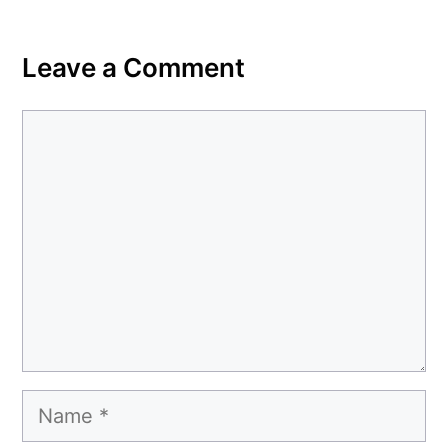
Leave a Comment
Comment
Name