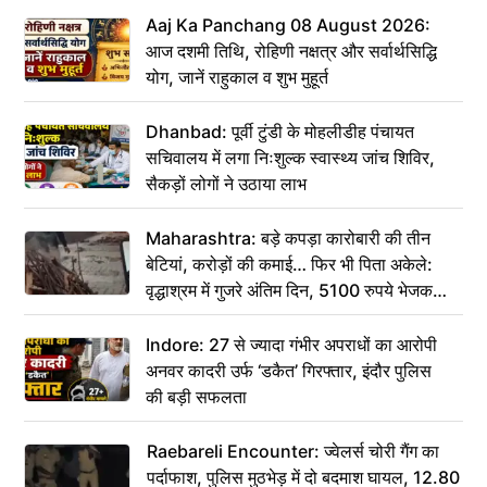
Aaj Ka Panchang 08 August 2026:
आज दशमी तिथि, रोहिणी नक्षत्र और सर्वार्थसिद्धि
योग, जानें राहुकाल व शुभ मुहूर्त
Dhanbad: पूर्वी टुंडी के मोहलीडीह पंचायत
सचिवालय में लगा निःशुल्क स्वास्थ्य जांच शिविर,
सैकड़ों लोगों ने उठाया लाभ
Maharashtra: बड़े कपड़ा कारोबारी की तीन
बेटियां, करोड़ों की कमाई… फिर भी पिता अकेले:
वृद्धाश्रम में गुजरे अंतिम दिन, 5100 रुपये भेजकर
कहा– अंतिम संस्कार कर दीजिए हम नहीं आ पाएंगे
Indore: 27 से ज्यादा गंभीर अपराधों का आरोपी
अनवर कादरी उर्फ ‘डकैत’ गिरफ्तार, इंदौर पुलिस
की बड़ी सफलता
Raebareli Encounter: ज्वेलर्स चोरी गैंग का
पर्दाफाश, पुलिस मुठभेड़ में दो बदमाश घायल, 12.80