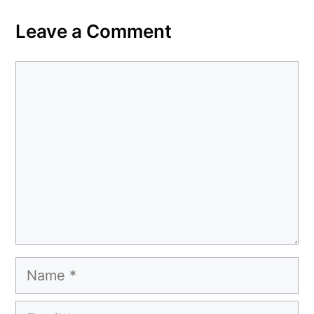
Leave a Comment
Comment
Name
Email