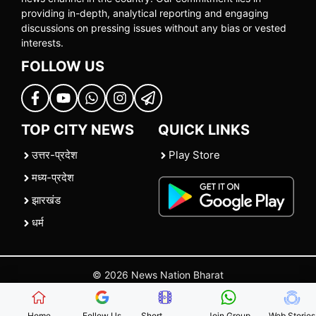
providing in-depth, analytical reporting and engaging
discussions on pressing issues without any bias or vested
interests.
FOLLOW US
TOP CITY NEWS
QUICK LINKS
उत्तर-प्रदेश
Play Store
मध्य-प्रदेश
झारखंड
धर्म
© 2026 News Nation Bharat
Home
|
About US
|
Contact Us
|
Policies
|
Terms and Conditions
Home
Follow Us
Short
Join Group
Web Stories