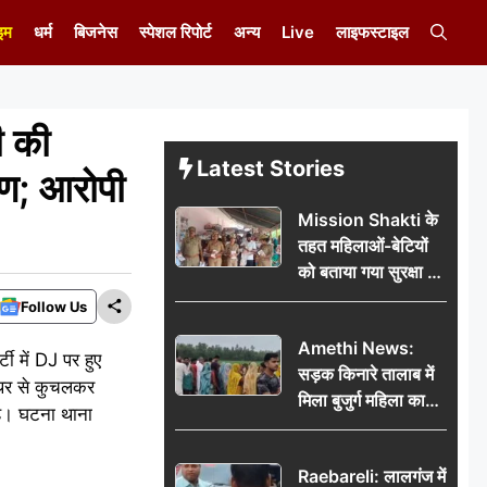
इम
धर्म
बिजनेस
स्पेशल रिपोर्ट
अन्य
Live
लाइफस्टाइल
ी की
Latest Stories
ारण; आरोपी
Mission Shakti के
तहत महिलाओं-बेटियों
को बताया गया सुरक्षा के
अधिकार
Follow Us
Amethi News:
ी में DJ पर हुए
सड़क किनारे तालाब में
्थर से कुचलकर
मिला बुजुर्ग महिला का
है। घटना थाना
शव, संदिग्ध परिस्थितियों
में मौत से फैली सनसनी
Raebareli: लालगंज में