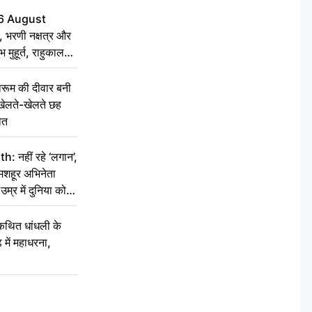
6 August
 भरणी नक्षत्र और
 मुहूर्त, राहुकाल
ूम की दीवार बनी
खेलते-खेलते छह
ौत
नहीं रहे ‘लगान’,
मशहूर अभिनेता
म्र में दुनिया को
कथित धांधली के
ें महाधरना,