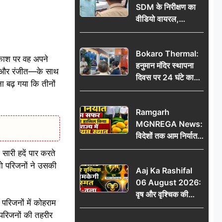
SDM के निरीक्षण का
वीडियो वायरल,
प्रशासनिक सक्रियता
या सुर्खियां बटोरने की
Bokaro Thermal:
कवायद?
वकाश पर वह अपने
हनुमान मंदिर स्थापना
ासु और रंजीत—के साथ
दिवस पर 24 घंटे का
ा बढ़ गया कि तीनों
अखंड हरि कीर्तन,
भक्तिमय हुआ बोकारो
Ramgarh
थर्मल
MGNREGA News:
विदेशों तक आम निर्यात
का सफर, जिले ने
सारी हदें पार करते
हासिल किया राज्य में
तो परिजनों ने उसकी
Aaj Ka Rashifal
प्रथम स्थान
06 August 2026:
वृष और वृश्चिक की
परिजनों में कोहराम
चमकेगी किस्मत, मेष-
परिजनों की तहरीर
तुला रहें सावधान