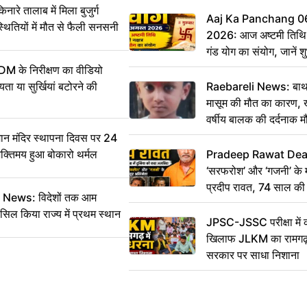
 तालाब में मिला बुजुर्ग
Aaj Ka Panchang 0
्थितियों में मौत से फैली सनसनी
2026: आज अष्टमी तिथि,
गंड योग का संयोग, जानें शुभ
और दिनभर का पंचांग
DM के निरीक्षण का वीडियो
ा या सुर्खियां बटोरने की
Raebareli News: बाथर
मासूम की मौत का कारण, 
वर्षीय बालक की दर्दनाक म
 मंदिर स्थापना दिवस पर 24
भक्तिमय हुआ बोकारो थर्मल
Pradeep Rawat Death: 
‘सरफरोश’ और ‘गजनी’ के 
प्रदीप रावत, 74 साल की उ
ws: विदेशों तक आम
कहा अलविदा
सिल किया राज्य में प्रथम स्थान
JPSC-JSSC परीक्षा में 
खिलाफ JLKM का रामगढ़ म
सरकार पर साधा निशाना