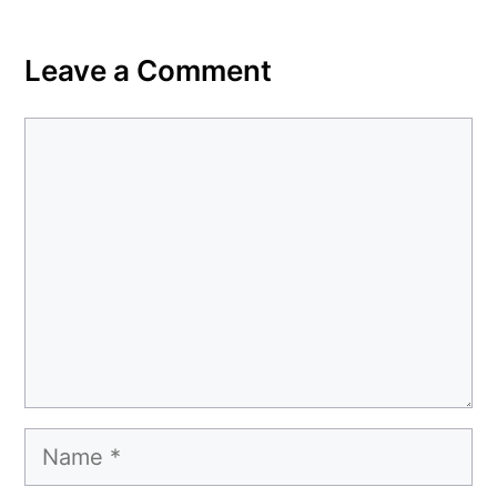
Leave a Comment
Comment
Name