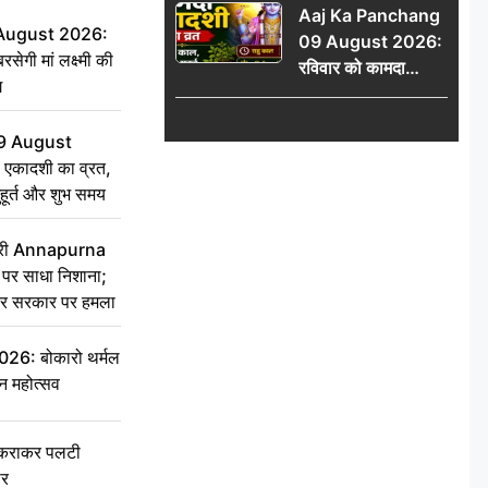
Aaj Ka Panchang
योग
 August 2026:
09 August 2026:
सेगी मां लक्ष्मी की
रविवार को कामदा
ग
एकादशी का व्रत, जानें
राहु काल, अभिजीत मुहूर्त
9 August
और शुभ समय
 एकादशी का व्रत,
ुहूर्त और शुभ समय
 मंत्री Annapurna
र साधा निशाना;
ेकर सरकार पर हमला
6: बोकारो थर्मल
वन महोत्सव
टकराकर पलटी
ार