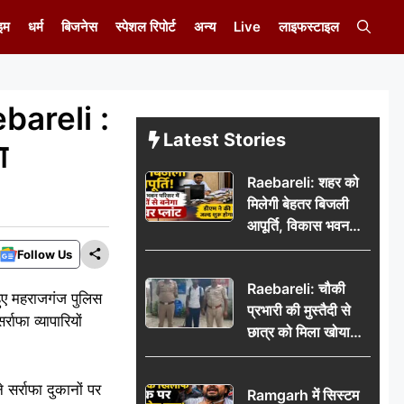
इम
धर्म
बिजनेस
स्पेशल रिपोर्ट
अन्य
Live
लाइफस्टाइल
bareli :
Latest Stories
ा
Raebareli: शहर को
मिलेगी बेहतर बिजली
आपूर्ति, विकास भवन
परिसर में करोड़ों से
Follow Us
बनेगा पावर प्लांट
Raebareli: चौकी
ुए महराजगंज पुलिस
प्रभारी की मुस्तैदी से
राफा व्यापारियों
छात्र को मिला खोया
बैग, जरूरी दस्तावेज
सुरक्षित पाकर छात्र ने
े सर्राफा दुकानों पर
Ramgarh में सिस्टम
पुलिस टीम का जताया