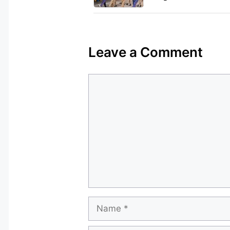
Leave a Comment
Comment
Name