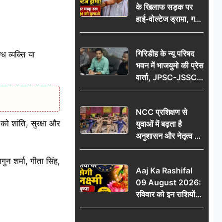
के खिलाफ सड़क पर
आभार
हाई-वोल्टेज ड्रामा, गर्दन
पर चाकू रख बोला- CM
को बुलाओ; Video
गिरिडीह के न्यू परिषद
ध व्यक्ति या
वायरल
भवन में भाजयुमो की प्रेस
वार्ता, JPSC-JSSC
पेपर लीक के विरोध में
10 अगस्त को
NCC प्रशिक्षण से
विधानसभा घेराव का
को शांति, सुरक्षा और
युवाओं में बढ़ता है
ऐलान
अनुशासन और नेतृत्व का
गुण: डॉ. जी.एन. खान
न शर्मा, गीता सिंह,
Aaj Ka Rashifal
09 August 2026:
रविवार को इन राशियों
पर बरसेगी मां लक्ष्मी की
कृपा, धन लाभ के बनेंगे