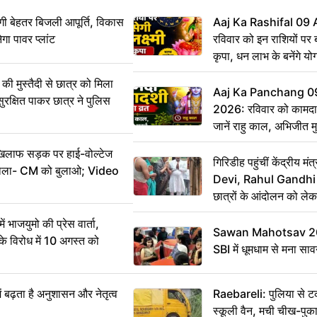
ी बेहतर बिजली आपूर्ति, विकास
Aaj Ka Rashifal 09
ेगा पावर प्लांट
रविवार को इन राशियों पर बर
कृपा, धन लाभ के बनेंगे यो
ी मुस्तैदी से छात्र को मिला
Aaj Ka Panchang 0
ुरक्षित पाकर छात्र ने पुलिस
2026: रविवार को कामदा
जानें राहु काल, अभिजीत म
िलाफ सड़क पर हाई-वोल्टेज
गिरिडीह पहुंचीं केंद्रीय
ख बोला- CM को बुलाओ; Video
Devi, Rahul Gandhi प
छात्रों के आंदोलन को ल
ं भाजयुमो की प्रेस वार्ता,
Sawan Mahotsav 202
विरोध में 10 अगस्त को
SBI में धूमधाम से मना सा
ं बढ़ता है अनुशासन और नेतृत्व
Raebareli: पुलिया से 
स्कूली वैन, मची चीख-पुक