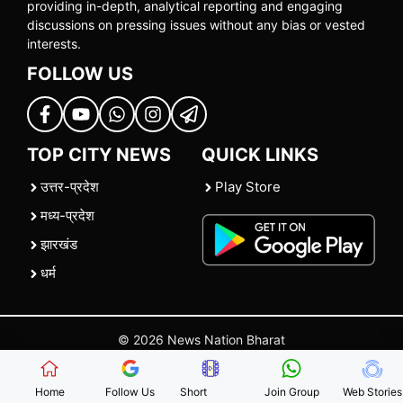
providing in-depth, analytical reporting and engaging
discussions on pressing issues without any bias or vested
interests.
FOLLOW US
TOP CITY NEWS
QUICK LINKS
उत्तर-प्रदेश
Play Store
मध्य-प्रदेश
झारखंड
धर्म
© 2026 News Nation Bharat
Home
|
About US
|
Contact Us
|
Policies
|
Terms and Conditions
Home
Follow Us
Short
Join Group
Web Stories