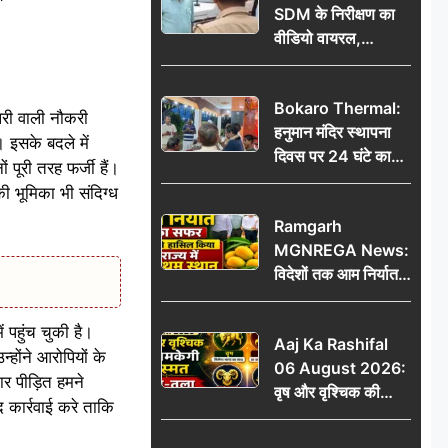
SDM के निरीक्षण का
वीडियो वायरल,
प्रशासनिक सक्रियता
या सुर्खियां बटोरने की
Bokaro Thermal:
कवायद?
ैलरी वाली नौकरी
हनुमान मंदिर स्थापना
इसके बदले में
दिवस पर 24 घंटे का
पूरी तरह फर्जी हैं।
अखंड हरि कीर्तन,
 भूमिका भी संदिग्ध
भक्तिमय हुआ बोकारो
Ramgarh
थर्मल
MGNREGA News:
विदेशों तक आम निर्यात
का सफर, जिले ने
हासिल किया राज्य में
 पहुंच चुकी है।
Aaj Ka Rashifal
प्रथम स्थान
होंने आरोपियों के
06 August 2026:
र पीड़ित हमने
वृष और वृश्चिक की
 कार्रवाई करे ताकि
चमकेगी किस्मत, मेष-
तुला रहें सावधान