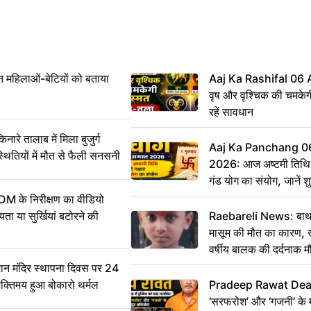
महिलाओं-बेटियों को बताया
Aaj Ka Rashifal 06
वृष और वृश्चिक की चमकेग
रहें सावधान
 तालाब में मिला बुजुर्ग
Aaj Ka Panchang 0
्थितियों में मौत से फैली सनसनी
2026: आज अष्टमी तिथि,
गंड योग का संयोग, जानें शुभ
और दिनभर का पंचांग
DM के निरीक्षण का वीडियो
ा या सुर्खियां बटोरने की
Raebareli News: बाथर
मासूम की मौत का कारण, 
वर्षीय बालक की दर्दनाक म
 मंदिर स्थापना दिवस पर 24
भक्तिमय हुआ बोकारो थर्मल
Pradeep Rawat Death: 
‘सरफरोश’ और ‘गजनी’ के 