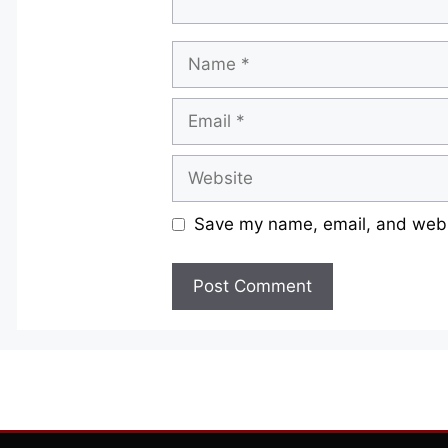
Name
Email
Website
Save my name, email, and websi