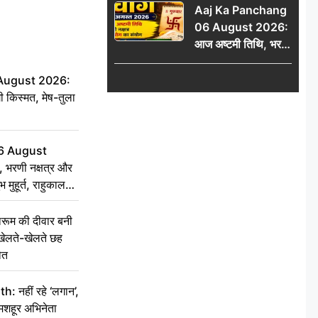
Aaj Ka Panchang
06 August 2026:
आज अष्टमी तिथि, भरणी
नक्षत्र और गंड योग का
संयोग, जानें शुभ मुहूर्त,
 August 2026:
राहुकाल और दिनभर का
ी किस्मत, मेष-तुला
पंचांग
6 August
 भरणी नक्षत्र और
 मुहूर्त, राहुकाल
ूम की दीवार बनी
खेलते-खेलते छह
ौत
नहीं रहे ‘लगान’,
मशहूर अभिनेता