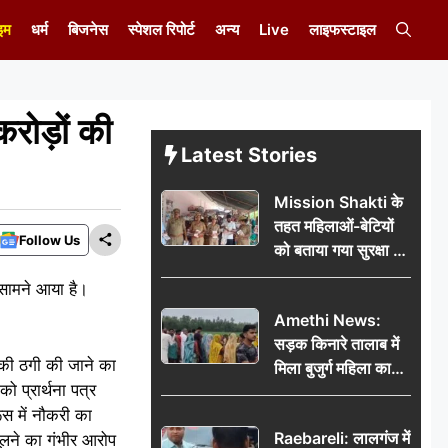
इम
धर्म
बिजनेस
स्पेशल रिपोर्ट
अन्य
Live
लाइफस्टाइल
रोड़ों की
Latest Stories
Mission Shakti के
तहत महिलाओं-बेटियों
Follow Us
को बताया गया सुरक्षा के
अधिकार
 सामने आया है।
Amethi News:
सड़क किनारे तालाब में
पए की ठगी की जाने का
मिला बुजुर्ग महिला का
ो प्रार्थना पत्र
शव, संदिग्ध परिस्थितियों
ूस में नौकरी का
में मौत से फैली सनसनी
Raebareli: लालगंज में
ूलने का गंभीर आरोप