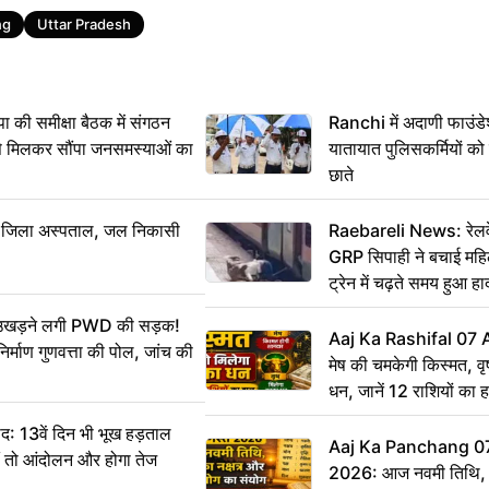
ng
Uttar Pradesh
 समीक्षा बैठक में संगठन
Ranchi में अदाणी फाउंड
से मिलकर सौंपा जनसमस्याओं का
यातायात पुलिसकर्मियों क
छाते
बा जिला अस्पताल, जल निकासी
Raebareli News: रेलवे 
GRP सिपाही ने बचाई मह
ट्रेन में चढ़ते समय हुआ 
CCTV में कैद
ं उखड़ने लगी PWD की सड़क!
Aaj Ka Rashifal 07
िर्माण गुणवत्ता की पोल, जांच की
मेष की चमकेगी किस्मत, व
धन, जानें 12 राशियों का 
: 13वें दिन भी भूख हड़ताल
Aaj Ka Panchang 0
ीं तो आंदोलन और होगा तेज
2026: आज नवमी तिथि, क