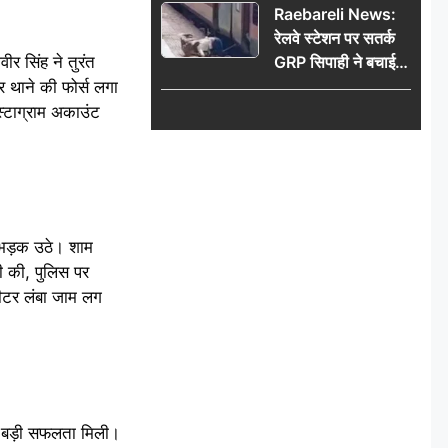
Raebareli News:
रेलवे स्टेशन पर सतर्क
र सिंह ने तुरंत
GRP सिपाही ने बचाई
महिला की जान, चलती
 थाने की फोर्स लगा
ट्रेन में चढ़ते समय हुआ
स्टाग्राम अकाउंट
हादसा टला; घटना
CCTV में कैद
 भड़क उठे। शाम
ी की, पुलिस पर
ीटर लंबा जाम लग
ो बड़ी सफलता मिली।