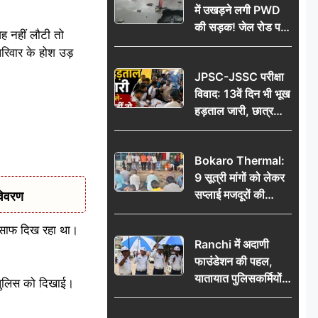
में उखड़ने लगी PWD
की सड़क! जेल रोड पर
वह नहीं लौटी तो
गड्ढे ने खोली निर्माण
रिवार के होश उड़
गुणवत्ता की पोल, जांच
JPSC-JSSC परीक्षा
की उठी मांग
विवाद: 13वें दिन भी भूख
हड़ताल जारी, छात्र
बोले- जांच नहीं तो
आंदोलन और होगा तेज
Bokaro Thermal:
9 सूत्री मांगों को लेकर
सप्लाई मजदूरों की
विवरण
हुंकार, 12 अगस्त के
प्रदर्शन की रणनीति बनी
डर साफ दिख रहा था।
Ranchi में अदाणी
फाउंडेशन की पहल,
यातायात पुलिसकर्मियों
 पुलिस को दिखाई।
को वितरित किए गए छाते