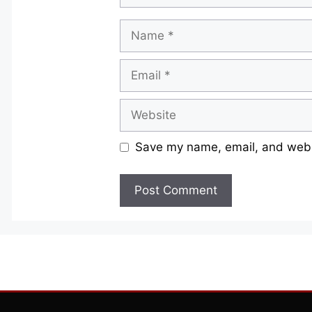
Name
Email
Website
Save my name, email, and websi