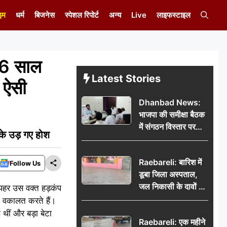
इम
धर्म
बिजनेस
स्पेशल रिपोर्ट
अन्य
Live
लाइफस्टाइल
16 साल
Latest Stories
 ऐसी
Dhanbad News:
भाजपा की समीक्षा बैठक
में संगठन विस्तार पर
के उड़ गए होश
मंथन, बीडीओ से
मिलकर सौंपा
Raebareli: बारिश में
जनसमस्याओं का विवरण
Follow Us
डूबा जिला अस्पताल,
जल निकासी के दावों की
दोपहर उस वक्त हड़कंप
खुली पोल
 वकालत करते हैं।
थीं और बड़ा बेटा
Raebareli: एक महीने