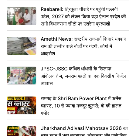
Raebareli: त्रिपुला चौराहे पर पहुंची पल्लवी
पटेल, 2027 को लेकर किया बड़ा ऐलान प्रदेश की
सभी विधानसभा सीटों पर उतरेगा प्रत्याशी
Amethi News: राष्ट्रीय राजमार्ग किनारे भगवान
राम की तस्वीर वाले बोर्डों पर गंदगी, लोगों में
आक्रोश
JPSC-JSSC कथित धांधली के खिलाफ
आंदोलन तेज, जयराम महतो का एक दिवसीय निर्जल
उपवास
रामगढ़ के Shri Ram Power Plant में फर्नेस
ब्लास्ट, 10 से ज्यादा मजदूर झुलसे; दो की हालत
गंभीर
Jharkhand Adivasi Mahotsav 2026 का
नगर भवन में भव्य उद्घाटन, लोकनृत्य और पारंपरिक