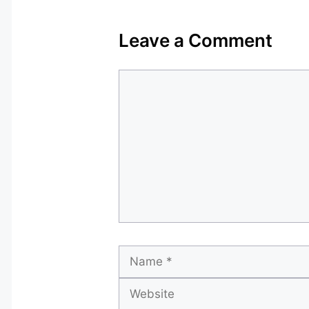
Leave a Comment
Comment
Name