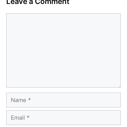
Leave a Comment
Comment
Name
Email