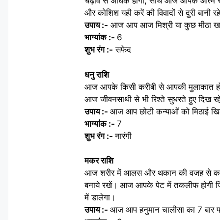
चढ़ाव से अधिक होगी, साथ आज आपके आत्म सा
और कोशिश यही करें की विवादों से दुरी बानी रह
उपाय :-
आज आप आज मिश्री या कुछ मीठा खा
भाग्यांक :-
6
शुभ रंग :-
सफेद
धनु राशि
आज आपके किसी करीबी से आपकी मुलाकात होगी
आज जीवनसाथी से भी रिश्ते सुधरते हुए दिख र
उपाय :-
आज आप छोटी कन्याओं को मिठाई खि
भाग्यांक :-
7
शुभ रंग :-
नारंगी
मकर राशि
आज शरीर में आलस और थकान की वजह से काम म
बनाये रखें। आज आपके पेट में तकलीफ होगी ज
में डालेगा।
उपाय :-
आज आप हनुमान चालीसा का 7 बार पा