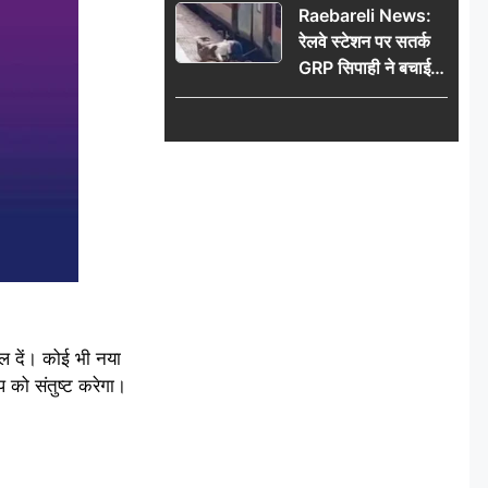
Raebareli News:
रेलवे स्टेशन पर सतर्क
GRP सिपाही ने बचाई
महिला की जान, चलती
ट्रेन में चढ़ते समय हुआ
हादसा टला; घटना
CCTV में कैद
ल दें। कोई भी नया
को संतुष्ट करेगा।