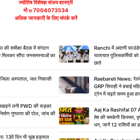
ज्योतिष विशेषज्ञ संजय शास्त्री
मो o 7004073534
अधिक जानकारी के लिए संपर्क करें
 समीक्षा बैठक में संगठन
Ranchi में अदाणी फाउंड
से मिलकर सौंपा जनसमस्याओं का
यातायात पुलिसकर्मियों क
छाते
बा जिला अस्पताल, जल निकासी
Raebareli News: रेलवे 
GRP सिपाही ने बचाई मह
ट्रेन में चढ़ते समय हुआ 
CCTV में कैद
ं उखड़ने लगी PWD की सड़क!
Aaj Ka Rashifal 07
िर्माण गुणवत्ता की पोल, जांच की
मेष की चमकेगी किस्मत, व
धन, जानें 12 राशियों का 
: 13वें दिन भी भूख हड़ताल