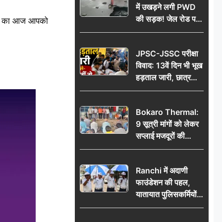
में उखड़ने लगी PWD
की सड़क! जेल रोड पर
ाग्य का आज आपको
गड्ढे ने खोली निर्माण
गुणवत्ता की पोल, जांच
JPSC-JSSC परीक्षा
की उठी मांग
विवाद: 13वें दिन भी भूख
हड़ताल जारी, छात्र
बोले- जांच नहीं तो
आंदोलन और होगा तेज
Bokaro Thermal:
9 सूत्री मांगों को लेकर
सप्लाई मजदूरों की
हुंकार, 12 अगस्त के
प्रदर्शन की रणनीति बनी
Ranchi में अदाणी
फाउंडेशन की पहल,
यातायात पुलिसकर्मियों
को वितरित किए गए छाते