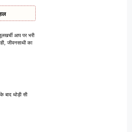
हाल
ूलखर्ची आप पर भरी
े नही, जीवनसाथी का
े बाद थोड़ी सी