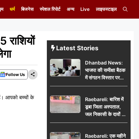
इम
धर्म
बिजनेस
स्पेशल रिपोर्ट
अन्य
Live
लाइफस्टाइल
 राशियों
Latest Stories
लेगा
Dhanbad News:
भाजपा की समीक्षा बैठक
Follow Us
में संगठन विस्तार पर
मंथन, बीडीओ से
मिलकर सौंपा
ं। आपको बच्चों के
Raebareli: बारिश में
जनसमस्याओं का विवरण
डूबा जिला अस्पताल,
जल निकासी के दावों की
खुली पोल
Raebareli: एक महीने