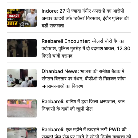
कहा– अंतिम संस्कार कर दीजिए हम नहीं आ पाएंगे
Indore: 27 से ज्यादा गंभीर अपराधों का आरोपी
अनवर कादरी उर्फ ‘डकैत’ गिरफ्तार, इंदौर पुलिस की
बड़ी सफलता
Raebareli Encounter: ज्वेलर्स चोरी गैंग का
पर्दाफाश, पुलिस मुठभेड़ में दो बदमाश घायल, 12.80
किलो चांदी बरामद
Dhanbad News: भाजपा की समीक्षा बैठक में
संगठन विस्तार पर मंथन, बीडीओ से मिलकर सौंपा
जनसमस्याओं का विवरण
Raebareli: बारिश में डूबा जिला अस्पताल, जल
निकासी के दावों की खुली पोल
Raebareli: एक महीने में उखड़ने लगी PWD की
सड़क! जेल रोड पर गड्ढे ने खोली निर्माण गुणवत्ता की