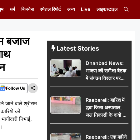
इम
धर्म
बिजनेस
स्पेशल रिपोर्ट
अन्य
Live
लाइफस्टाइल
म बजाज
Latest Stories
साथ
Dhanbad News:
शन
भाजपा की समीक्षा बैठक
में संगठन विस्तार पर
मंथन, बीडीओ से
Follow Us
मिलकर सौंपा
Raebareli: बारिश में
जनसमस्याओं का विवरण
े जाने वाले श्रीराम
डूबा जिला अस्पताल,
कारियों की
जल निकासी के दावों की
य भागीदारी निभाई,
खुली पोल
आ।
Raebareli: एक महीने