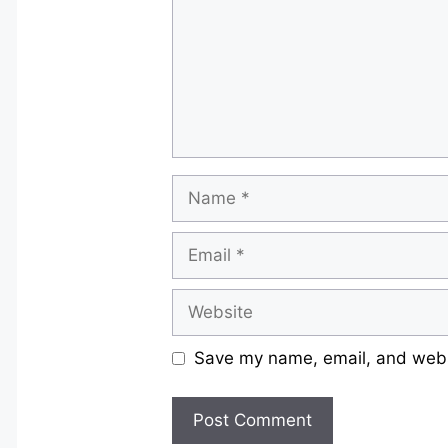
Name
Email
Website
Save my name, email, and websi