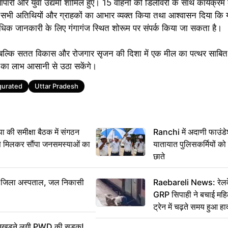
व्यापारी और युवा उद्यमी शामिल हुए। 15 वाहनों की डिलीवरी के साथ कार्यक्र
े सभी अतिथियों और ग्राहकों का आभार व्यक्त किया तथा आश्वासन दिया कि 
िक जानकारी के लिए गंगागंज स्थित शोरूम पर संपर्क किया जा सकता है।
 बल्कि सतत विकास और रोजगार सृजन की दिशा में एक मील का पत्थर साबित ह
ं का लाभ आसानी से उठा सकेंगे।
gurated
Uttar Pradesh
 समीक्षा बैठक में संगठन
Ranchi में अदाणी फाउंड
से मिलकर सौंपा जनसमस्याओं का
यातायात पुलिसकर्मियों क
छाते
बा जिला अस्पताल, जल निकासी
Raebareli News: रेलवे 
GRP सिपाही ने बचाई मह
ट्रेन में चढ़ते समय हुआ 
CCTV में कैद
ं उखड़ने लगी PWD की सड़क!