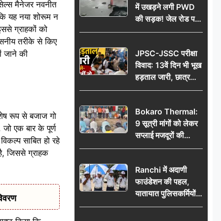
ेल्स मैनेजर नवनीत
में उखड़ने लगी PWD
 कि यह नया शोरूम न
की सड़क! जेल रोड पर
इससे ग्राहकों को
गड्ढे ने खोली निर्माण
्वसनीय तरीके से किए
गुणवत्ता की पोल, जांच
JPSC-JSSC परीक्षा
ों जाने की
की उठी मांग
विवाद: 13वें दिन भी भूख
हड़ताल जारी, छात्र
बोले- जांच नहीं तो
आंदोलन और होगा तेज
Bokaro Thermal:
शेष रूप से बजाज गो
9 सूत्री मांगों को लेकर
ो एक बार के पूर्ण
सप्लाई मजदूरों की
विकल्प साबित हो रहे
हुंकार, 12 अगस्त के
है, जिससे ग्राहक
प्रदर्शन की रणनीति बनी
Ranchi में अदाणी
फाउंडेशन की पहल,
यातायात पुलिसकर्मियों
विवरण
को वितरित किए गए छाते