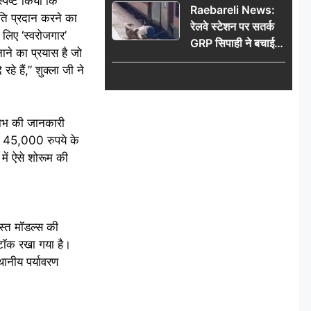
्पष्ट किया कि
Raebareli News:
ति प्रदान करने का
रेलवे स्टेशन पर सतर्क
 लिए ‘स्वरोजगार’
GRP सिपाही ने बचाई
ने का प्रयास है जो
महिला की जान, चलती
े हैं,” शुक्ला जी ने
ट्रेन में चढ़ते समय हुआ
हादसा टला; घटना
CCTV में कैद
लाभ की जानकारी
े 45,000 रुपये के
 में ऐसे शोरूम की
मस्त मॉडल्स की
्टॉक रखा गया है।
थानीय पर्यावरण