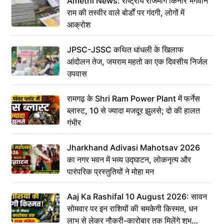
Amethi News: राष्ट्रीय राजमार्ग किनारे भगवान
राम की तस्वीर वाले बोर्डों पर गंदगी, लोगों में
आक्रोश
JPSC-JSSC कथित धांधली के खिलाफ
आंदोलन तेज, जयराम महतो का एक दिवसीय निर्जल
उपवास
रामगढ़ के Shri Ram Power Plant में फर्नेस
ब्लास्ट, 10 से ज्यादा मजदूर झुलसे; दो की हालत
गंभीर
Jharkhand Adivasi Mahotsav 2026
का नगर भवन में भव्य उद्घाटन, लोकनृत्य और
पारंपरिक प्रस्तुतियों ने मोहा मन
Aaj Ka Rashifal 10 August 2026: सावन
सोमवार पर इन राशियों की चमकेगी किस्मत, धन
लाभ से लेकर नौकरी-कारोबार तक मिलेंगे शुभ