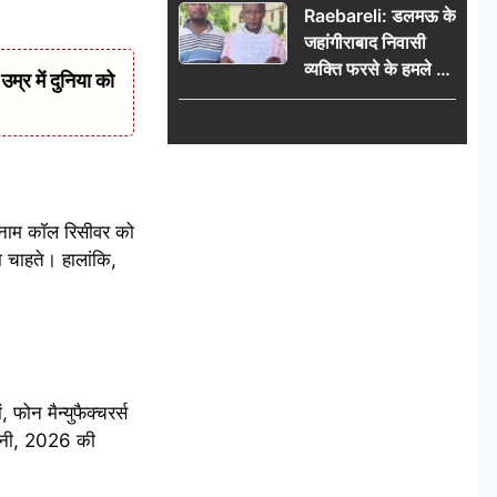
Raebareli: डलमऊ के
की मांग
जहांगीराबाद निवासी
व्यक्ति फरसे के हमले में
र में दुनिया को
घायल थाने में शिकायत
पर दरोगा ने मांगे 10
हजार’, रकम न देने पर
कार्रवाई ठंडी!
ा नाम कॉल रिसीवर को
 चाहते। हालांकि,
फोन मैन्युफैक्चरर्स
यानी, 2026 की