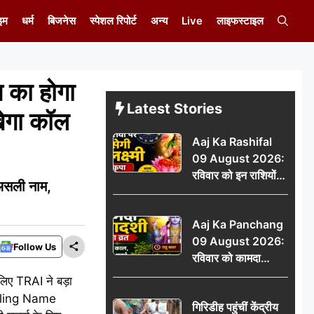
इम
धर्म
बिजनेस
स्पेशल रिपोर्ट
अन्य
Live
लाइफस्टाइल
का होगा
Latest Stories
ेगा कॉल
Aaj Ka Rashifal
09 August 2026:
रविवार को इन राशियों
असली नाम,
पर बरसेगी मां लक्ष्मी की
कृपा, धन लाभ के बनेंगे
Aaj Ka Panchang
योग
09 August 2026:
Follow Us
रविवार को कामदा
एकादशी का व्रत, जानें
लिए TRAI ने बड़ा
राहु काल, अभिजीत मुहूर्त
alling Name
गिरिडीह पहुंचीं केंद्रीय
और शुभ समय