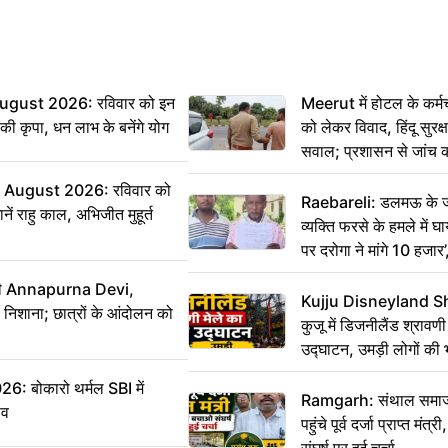
ugust 2026: रविवार को इन
Meerut में होटल के कर्म
ी की कृपा, धन लाभ के बनेंगे योग
को लेकर विवाद, हिंदू सुरक
सवाल; प्रशासन से जांच क
August 2026: रविवार को
Raebareli: डलमऊ के जह
ं राहु काल, अभिजीत मुहूर्त
व्यक्ति फरसे के हमले में 
पर दरोगा ने मांगे 10 हजार
कार्रवाई ठंडी!
मंत्री Annapurna Devi,
Kujju Disneyland S
िशाना; छात्रों के आंदोलन को
कुजू में डिजनीलैंड श्रावणी
उद्घाटन, उमड़ी लोगों की 
बोकारो थर्मल SBI में
Ramgarh: संथाल समाज 
सव
पहुंचे पूर्व दर्जा प्राप्त मंत
संघर्ष पर हुई चर्चा