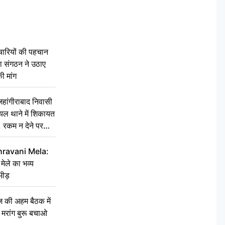
चारियों की पहचान
्षा संगठन ने उठाए
ी मांग
ांगीराबाद निवासी
घायल थाने में शिकायत
’, रकम न देने पर
hravani Mela:
 मेले का भव्य
भीड़
की अहम बैठक में
्री, मरांग बुरू बचाओ