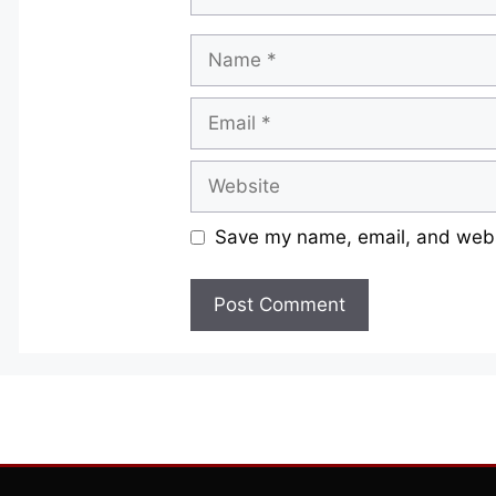
Name
Email
Website
Save my name, email, and websi