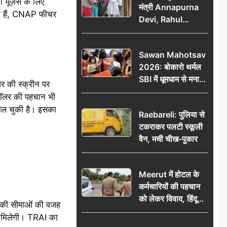
यूज़र्स के लिए
मंत्री Annapurna
े हैं, CNAP फीचर
Devi, Rahul
Gandhi पर साधा
निशाना; छात्रों के
Sawan Mahotsav
आंदोलन को लेकर
2026: बोकारो थर्मल
सरकार पर हमला
SBI में धूमधाम से मना
 की स्क्रीन पर
सावन महोत्सव
 कॉलर की पहचान भी
मिल चुकी है। इसका
Raebareli: पुलिया से
टकराकर पलटी स्कूली
वैन, मची चीख-पुकार
Meerut में होटल के
कर्मचारियों की पहचान
को लेकर विवाद, हिंदू
ीकी सीमाओं की वजह
सुरक्षा संगठन ने उठाए
ीं मिलेगी। TRAI का
सवाल; प्रशासन से जांच