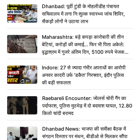
Dhanbad: पूर्वी टुंडी के मोहलीडीह पंचायत
सचिवालय में लगा निःशुल्क स्वास्थ्य जांच शिविर,
सैकड़ों लोगों ने उठाया लाभ
Maharashtra: बड़े कपड़ा कारोबारी की तीन
बेटियां, करोड़ों की कमाई… फिर भी पिता अकेले:
वृद्धाश्रम में गुजरे अंतिम दिन, 5100 रुपये भेजकर
कहा– अंतिम संस्कार कर दीजिए हम नहीं आ पाएंगे
Indore: 27 से ज्यादा गंभीर अपराधों का आरोपी
अनवर कादरी उर्फ ‘डकैत’ गिरफ्तार, इंदौर पुलिस
की बड़ी सफलता
Raebareli Encounter: ज्वेलर्स चोरी गैंग का
पर्दाफाश, पुलिस मुठभेड़ में दो बदमाश घायल, 12.80
किलो चांदी बरामद
Dhanbad News: भाजपा की समीक्षा बैठक में
संगठन विस्तार पर मंथन, बीडीओ से मिलकर सौंपा