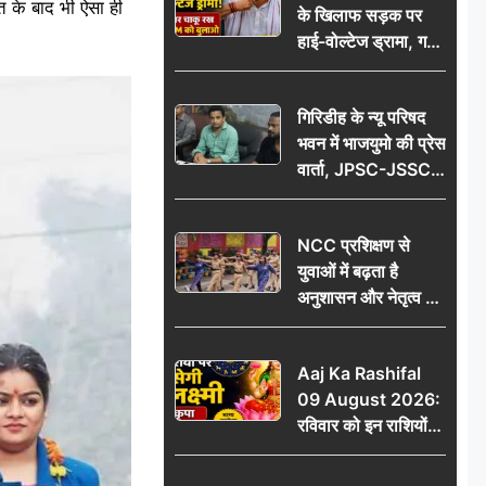
त के बाद भी ऐसा ही
के खिलाफ सड़क पर
आभार
हाई-वोल्टेज ड्रामा, गर्दन
पर चाकू रख बोला- CM
को बुलाओ; Video
गिरिडीह के न्यू परिषद
वायरल
भवन में भाजयुमो की प्रेस
वार्ता, JPSC-JSSC
पेपर लीक के विरोध में
10 अगस्त को
NCC प्रशिक्षण से
विधानसभा घेराव का
युवाओं में बढ़ता है
ऐलान
अनुशासन और नेतृत्व का
गुण: डॉ. जी.एन. खान
Aaj Ka Rashifal
09 August 2026:
रविवार को इन राशियों
पर बरसेगी मां लक्ष्मी की
कृपा, धन लाभ के बनेंगे