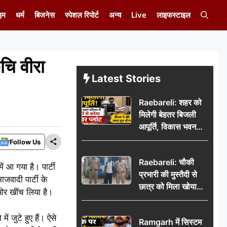
इम
धर्म
बिजनेस
स्पेशल रिपोर्ट
अन्य
Live
लाइफस्टाइल
ुचि वीरा
Latest Stories
Raebareli: शहर को
मिलेगी बेहतर बिजली
आपूर्ति, विकास भवन
परिसर में करोड़ों से
Follow Us
बनेगा पावर प्लांट
Raebareli: चौकी
ं आ गया है। पार्टी
प्रभारी की मुस्तैदी से
ाजवादी पार्टी के
छात्र को मिला खोया
 ओर खींच लिया है।
बैग, जरूरी दस्तावेज
सुरक्षित पाकर छात्र ने
 जुटे हुए हैं। ऐसे
Ramgarh में सिस्टम
पुलिस टीम का जताया