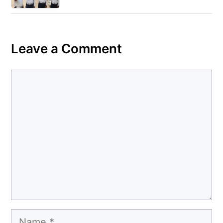
Leave a Comment
Comment
Name