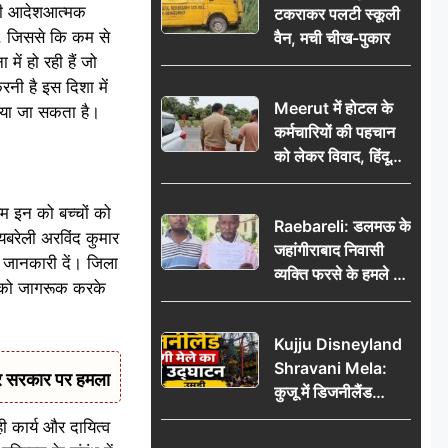
बंधी आदेशआत्मक
टकराकर पलटी स्कूली
ं, जिससे कि कम से
वैन, मची चीख-पुकार
ं हो रही हैं जो
रनी है इस दिशा में
Meerut में होटल के
 किया जा सकता है।
कर्मचारियों की पहचान
को लेकर विवाद, हिंदू
सुरक्षा संगठन ने उठाए
सवाल; प्रशासन से जांच
हम इन को बच्चों को
Raebareli: डलमऊ के
की मांग
बरेली अरविंद कुमार
जहांगीराबाद निवासी
ृत जानकारी दें। जिला
व्यक्ति फरसे के हमले में
ों को जागरूक करके
घायल थाने में शिकायत
पर दरोगा ने मांगे 10
Kujju Disneyland
हजार’, रकम न देने पर
Shravani Mela:
कार्रवाई ठंडी!
कर सरकार पर हमला
कुजू में डिजनीलैंड
श्रावणी मेले का भव्य
ी कार्य और दायित्व
उद्घाटन, उमड़ी लोगों