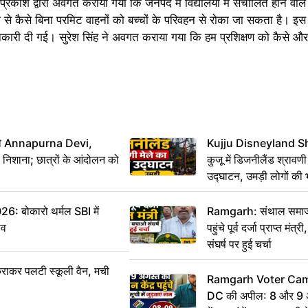
प्रकाश द्वारा अवगत कराया गया कि जनपद में विद्यालयों में संचालित होने वाले 
म से कैसे बिना परमिट वाहनों को बच्चों के परिवहन से रोका जा सकता है। इ
ें जानकारी दी गई। सुरेश सिंह ने अवगत कराया गया कि हम प्रशिक्षण को कैसे औ
मंत्री Annapurna Devi,
Kujju Disneyland S
िशाना; छात्रों के आंदोलन को
कुजू में डिजनीलैंड श्रावणी
उद्घाटन, उमड़ी लोगों की 
बोकारो थर्मल SBI में
Ramgarh: संथाल समाज 
सव
पहुंचे पूर्व दर्जा प्राप्त मंत
संघर्ष पर हुई चर्चा
राकर पलटी स्कूली वैन, मची
Ramgarh Voter Camp
DC की अपील: 8 और 9 अ