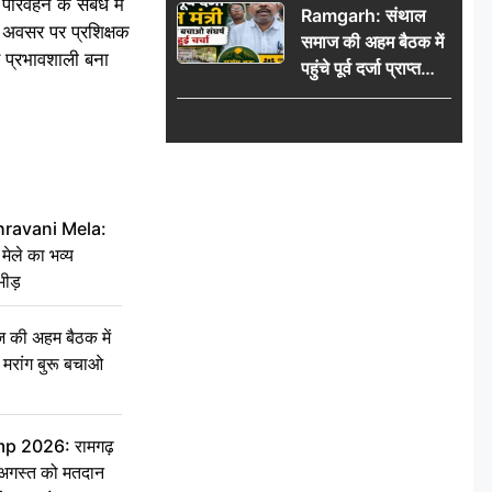
परिवहन के संबंध में
Ramgarh: संथाल
की भीड़
स अवसर पर प्रशिक्षक
समाज की अहम बैठक में
र प्रभावशाली बना
पहुंचे पूर्व दर्जा प्राप्त
मंत्री, मरांग बुरू बचाओ
संघर्ष पर हुई चर्चा
hravani Mela:
 मेले का भव्य
भीड़
की अहम बैठक में
्री, मरांग बुरू बचाओ
 2026: रामगढ़
गस्त को मतदान