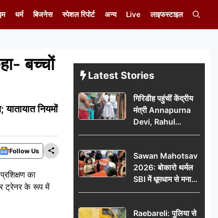
इम
धर्म
बिजनेस
स्पेशल रिपोर्ट
अन्य
Live
लाइफस्टाइल
ा- बच्चों
Latest Stories
गिरिडीह पहुंचीं केंद्रीय
य; यातायात नियमों
मंत्री Annapurna
Devi, Rahul
Gandhi पर साधा
निशाना; छात्रों के
Follow Us
Sawan Mahotsav
आंदोलन को लेकर
2026: बोकारो थर्मल
सरकार पर हमला
प्रशिक्षण का
SBI में धूमधाम से मना
ट्रेनर के रूप में
सावन महोत्सव
Raebareli: पुलिया से