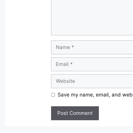
Name
Email
Website
Save my name, email, and websi