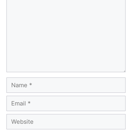
Name
Email
Website