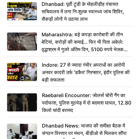
Dhanbad: पूर्वी टुंडी के मोहलीडीह पंचायत
सचिवालय में लगा निःशुल्क स्वास्थ्य जांच शिविर,
सैकड़ों लोगों ने उठाया लाभ
Maharashtra: बड़े कपड़ा कारोबारी की तीन
बेटियां, करोड़ों की कमाई… फिर भी पिता अकेले:
वृद्धाश्रम में गुजरे अंतिम दिन, 5100 रुपये भेजकर
कहा– अंतिम संस्कार कर दीजिए हम नहीं आ पाएंगे
Indore: 27 से ज्यादा गंभीर अपराधों का आरोपी
अनवर कादरी उर्फ ‘डकैत’ गिरफ्तार, इंदौर पुलिस की
बड़ी सफलता
Raebareli Encounter: ज्वेलर्स चोरी गैंग का
पर्दाफाश, पुलिस मुठभेड़ में दो बदमाश घायल, 12.80
किलो चांदी बरामद
Dhanbad News: भाजपा की समीक्षा बैठक में
संगठन विस्तार पर मंथन, बीडीओ से मिलकर सौंपा