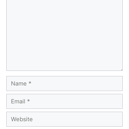
Name
Email
Website