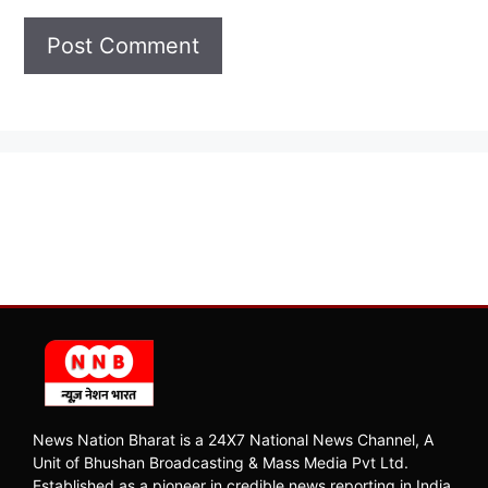
News Nation Bharat is a 24X7 National News Channel, A
Unit of Bhushan Broadcasting & Mass Media Pvt Ltd.
Established as a pioneer in credible news reporting in India,