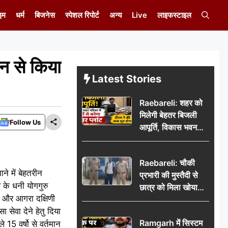
इम
धर्म
बिजनेस
स्पेशल रिपोर्ट
अन्य
Live
लाइफस्टाइल
ान से किया
Latest Stories
Raebareli: शहर को
मिलेगी बेहतर बिजली
Follow Us
आपूर्ति, विकास भवन
परिसर में करोड़ों से
बनेगा पावर प्लांट
Raebareli: चौकी
े में बेहतरीन
प्रभारी की मुस्तैदी से
 के धनी योगगुरु
छात्र को मिला खोया
ी और आगरा दक्षिणी
बैग, जरूरी दस्तावेज
 सेवा देने हेतु दिया
सुरक्षित पाकर छात्र ने
Ramgarh में सिस्टम
15 वर्षो से वर्तमान
पुलिस टीम का जताया