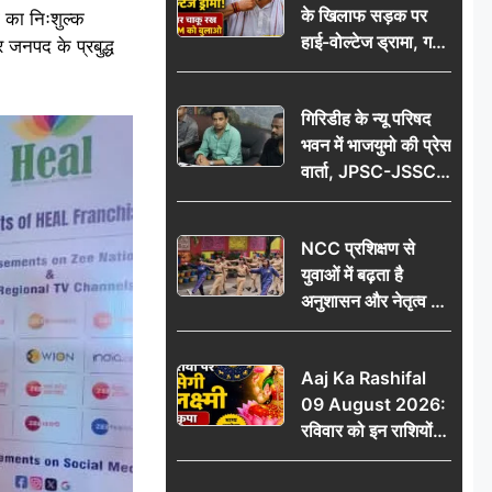
के खिलाफ सड़क पर
आभार
 का निःशुल्क
हाई-वोल्टेज ड्रामा, गर्दन
 जनपद के प्रबुद्ध
पर चाकू रख बोला- CM
को बुलाओ; Video
गिरिडीह के न्यू परिषद
वायरल
भवन में भाजयुमो की प्रेस
वार्ता, JPSC-JSSC
पेपर लीक के विरोध में
10 अगस्त को
NCC प्रशिक्षण से
विधानसभा घेराव का
युवाओं में बढ़ता है
ऐलान
अनुशासन और नेतृत्व का
गुण: डॉ. जी.एन. खान
Aaj Ka Rashifal
09 August 2026:
रविवार को इन राशियों
पर बरसेगी मां लक्ष्मी की
कृपा, धन लाभ के बनेंगे