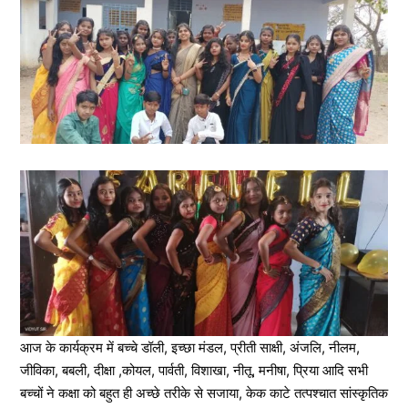
आज के कार्यक्रम में बच्चे डॉली, इच्छा मंडल, प्रीती साक्षी, अंजलि, नीलम,
जीविका, बबली, दीक्षा ,कोयल, पार्वती, विशाखा, नीतू, मनीषा, प्रिया आदि सभी
बच्चों ने कक्षा को बहुत ही अच्छे तरीके से सजाया, केक काटे तत्पश्चात सांस्कृतिक