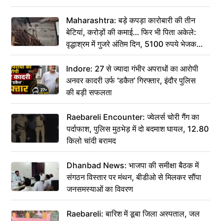
Maharashtra: बड़े कपड़ा कारोबारी की तीन
बेटियां, करोड़ों की कमाई… फिर भी पिता अकेले:
वृद्धाश्रम में गुजरे अंतिम दिन, 5100 रुपये भेजकर
कहा– अंतिम संस्कार कर दीजिए हम नहीं आ पाएंगे
Indore: 27 से ज्यादा गंभीर अपराधों का आरोपी
अनवर कादरी उर्फ ‘डकैत’ गिरफ्तार, इंदौर पुलिस
की बड़ी सफलता
Raebareli Encounter: ज्वेलर्स चोरी गैंग का
पर्दाफाश, पुलिस मुठभेड़ में दो बदमाश घायल, 12.80
किलो चांदी बरामद
Dhanbad News: भाजपा की समीक्षा बैठक में
संगठन विस्तार पर मंथन, बीडीओ से मिलकर सौंपा
जनसमस्याओं का विवरण
Raebareli: बारिश में डूबा जिला अस्पताल, जल