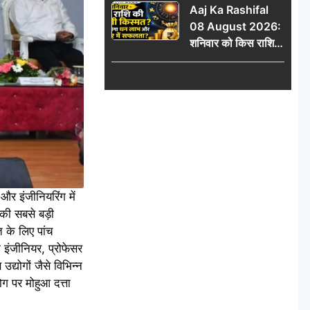
Aaj Ka Rashifal
में जुड़वाएं नाम
08 August 2026:
शनिवार को किस राशि
की चमकेगी किस्मत,
किसे मिलेगा धन लाभ
और करियर में सफलता?
 और इंजीनियरिंग में
की सबसे बड़ी
त के लिए पांच
 इंजीनियर, प्रोफेसर
उद्योगों जैसे विभिन्न
ोग पर मोहुआ दत्ता