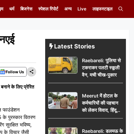
इम
धर्म
बिजनेस
स्पेशल रिपोर्ट
अन्य
Live
लाइफस्टाइल
नएई
Latest Stories
Raebareli: पुलिया से
टकराकर पलटी स्कूली
Follow Us
वैन, मची चीख-पुकार
बनाने के लिए प्रेरित
Meerut में होटल के
कर्मचारियों की पहचान
ान फाउंडेशन
को लेकर विवाद, हिंदू
के पुरस्कार वितरण
सुरक्षा संगठन ने उठाए
सवाल; प्रशासन से जांच
 सुरक्षित भविष्य,
Raebareli: डलमऊ के
की मांग
प के विचार जैसी