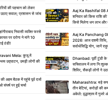
ारियों की पहचान को लेकर
Aaj Ka Rashifal 08
 ने उठाए सवाल; प्रशासन से जांच
शनिवार को किस राशि की 
किसे मिलेगा धन लाभ और
गीराबाद निवासी व्यक्ति फरसे
Aaj Ka Panchang 0
िकायत पर दरोगा ने मांगे 10
2026: आज दशमी तिथि, र
ाई ठंडी!
सर्वार्थसिद्धि योग, जानें राह
vani Mela: कुजू में
Dhanbad: पूर्वी टुंडी क
 भव्य उद्घाटन, उमड़ी लोगों की
सचिवालय में लगा निःशुल्क 
शिविर, सैकड़ों लोगों ने उ
म बैठक में पहुंचे पूर्व दर्जा
Maharashtra: बड़े कपड
ाओ संघर्ष पर हुई चर्चा
तीन बेटियां, करोड़ों की 
अकेले: वृद्धाश्रम में गुजर
रुपये भेजकर कहा– अंतिम 
हम नहीं आ पाएंगे