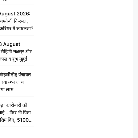
 August 2026:
चमकेगी किस्मत,
 करियर में सफलता?
8 August
ोहिणी नक्षत्र और
ुकाल व शुभ मुहूर्त
े मोहलीडीह पंचायत
स्वास्थ्य जांच
ठाया लाभ
़ा कारोबारी की
कमाई… फिर भी पिता
े अंतिम दिन, 5100
संस्कार कर दीजिए