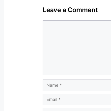
Leave a Comment
Comment
Name
Email
Website