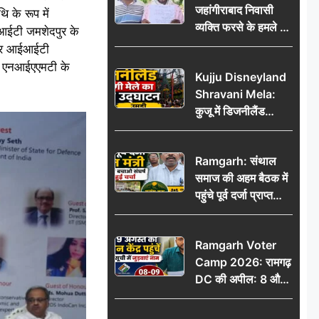
जहांगीराबाद निवासी
ि के रूप में
व्यक्ति फरसे के हमले में
नआईटी जमशेदपुर के
घायल थाने में शिकायत
ा और आईआईटी
पर दरोगा ने मांगे 10
आत एनआईएएमटी के
Kujju Disneyland
हजार’, रकम न देने पर
Shravani Mela:
कार्रवाई ठंडी!
कुजू में डिजनीलैंड
श्रावणी मेले का भव्य
उद्घाटन, उमड़ी लोगों
Ramgarh: संथाल
की भीड़
समाज की अहम बैठक में
पहुंचे पूर्व दर्जा प्राप्त
मंत्री, मरांग बुरू बचाओ
संघर्ष पर हुई चर्चा
Ramgarh Voter
Camp 2026: रामगढ़
DC की अपील: 8 और
9 अगस्त को मतदान
केंद्र पहुंचें, मतदाता सूची