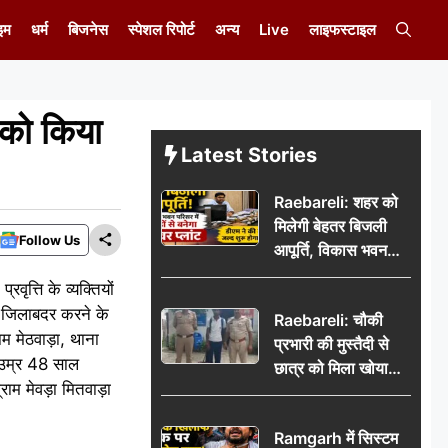
इम
धर्म
बिजनेस
स्पेशल रिपोर्ट
अन्य
Live
लाइफस्टाइल
 को किया
Latest Stories
Raebareli: शहर को
मिलेगी बेहतर बिजली
Follow Us
आपूर्ति, विकास भवन
परिसर में करोड़ों से
वृत्ति के व्यक्तियों
बनेगा पावर प्लांट
को जिलाबदर करने के
Raebareli: चौकी
ाम मेठवाड़ा, थाना
प्रभारी की मुस्तैदी से
शी उम्र 48 साल
छात्र को मिला खोया
राम मेवड़ा मितवाड़ा
बैग, जरूरी दस्तावेज
सुरक्षित पाकर छात्र ने
Ramgarh में सिस्टम
पुलिस टीम का जताया