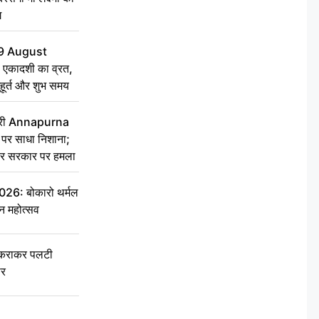
ग
9 August
 एकादशी का व्रत,
ुहूर्त और शुभ समय
 मंत्री Annapurna
र साधा निशाना;
ेकर सरकार पर हमला
6: बोकारो थर्मल
वन महोत्सव
टकराकर पलटी
ार