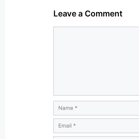
Leave a Comment
Comment
Name
Email