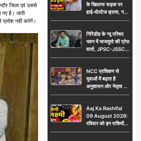
के खिलाफ सड़क पर
आभार
्दौर जिला एवं उससे
हाई-वोल्टेज ड्रामा, गर्दन
े गए है। जारी
पर चाकू रख बोला- CM
 प्रवेश नहीं करेगें।
को बुलाओ; Video
गिरिडीह के न्यू परिषद
वायरल
भवन में भाजयुमो की प्रेस
वार्ता, JPSC-JSSC
पेपर लीक के विरोध में
10 अगस्त को
NCC प्रशिक्षण से
विधानसभा घेराव का
युवाओं में बढ़ता है
ऐलान
अनुशासन और नेतृत्व का
गुण: डॉ. जी.एन. खान
Aaj Ka Rashifal
09 August 2026:
रविवार को इन राशियों
पर बरसेगी मां लक्ष्मी की
कृपा, धन लाभ के बनेंगे