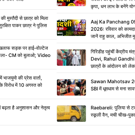
कृपा, धन लाभ के बनेंगे यो
ी मुस्तैदी से छात्र को मिला
Aaj Ka Panchang 0
ुरक्षित पाकर छात्र ने पुलिस
2026: रविवार को कामदा
जानें राहु काल, अभिजीत म
िलाफ सड़क पर हाई-वोल्टेज
गिरिडीह पहुंचीं केंद्रीय
ख बोला- CM को बुलाओ; Video
Devi, Rahul Gandhi प
छात्रों के आंदोलन को ल
ं भाजयुमो की प्रेस वार्ता,
Sawan Mahotsav 202
विरोध में 10 अगस्त को
SBI में धूमधाम से मना सा
ं बढ़ता है अनुशासन और नेतृत्व
Raebareli: पुलिया से 
स्कूली वैन, मची चीख-पुक