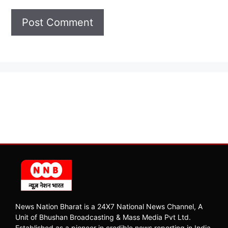
News Nation Bharat is a 24X7 National News Channel, A
Unit of Bhushan Broadcasting & Mass Media Pvt Ltd.
Established as a pioneer in credible news reporting in India,