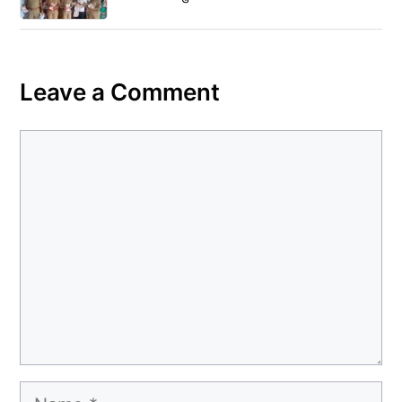
Leave a Comment
Comment
Name