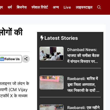
इम
धर्म
बिजनेस
स्पेशल रिपोर्ट
अन्य
Live
लाइफस्टाइल
ोगों की
Latest Stories
Dhanbad News:
भाजपा की समीक्षा बैठक
Follow Us
में संगठन विस्तार पर
मंथन, बीडीओ से
मिलकर सौंपा
Raebareli: बारिश में
जनसमस्याओं का विवरण
ीमलाइनर जो लंदन के
डूबा जिला अस्पताल,
य रूपाणी (CM Vijay
जल निकासी के दावों की
टफॉर्म X के माध्यम
खुली पोल
Raebareli: एक महीने