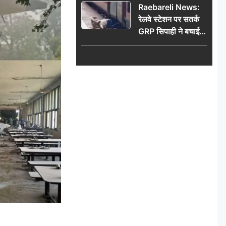
Raebareli News:
रेलवे स्टेशन पर सतर्क
GRP सिपाही ने बचाई
महिला की जान, चलती
ट्रेन में चढ़ते समय हुआ
हादसा टला; घटना
CCTV में कैद