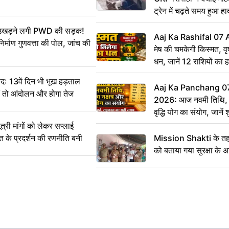
ट्रेन में चढ़ते समय हुआ 
CCTV में कैद
ं उखड़ने लगी PWD की सड़क!
Aaj Ka Rashifal 07
िर्माण गुणवत्ता की पोल, जांच की
मेष की चमकेगी किस्मत, व
धन, जानें 12 राशियों का 
: 13वें दिन भी भूख हड़ताल
Aaj Ka Panchang 0
ीं तो आंदोलन और होगा तेज
2026: आज नवमी तिथि, क
वृद्धि योग का संयोग, जानें श
का सही समय
ी मांगों को लेकर सप्लाई
्त के प्रदर्शन की रणनीति बनी
Mission Shakti के तहत
को बताया गया सुरक्षा के 