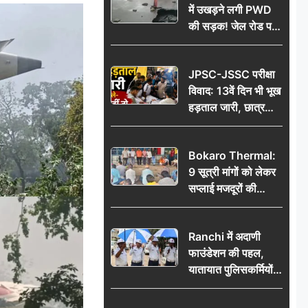
में उखड़ने लगी PWD
की सड़क! जेल रोड पर
गड्ढे ने खोली निर्माण
गुणवत्ता की पोल, जांच
JPSC-JSSC परीक्षा
की उठी मांग
विवाद: 13वें दिन भी भूख
हड़ताल जारी, छात्र
बोले- जांच नहीं तो
आंदोलन और होगा तेज
Bokaro Thermal:
9 सूत्री मांगों को लेकर
सप्लाई मजदूरों की
हुंकार, 12 अगस्त के
प्रदर्शन की रणनीति बनी
Ranchi में अदाणी
फाउंडेशन की पहल,
यातायात पुलिसकर्मियों
को वितरित किए गए छाते