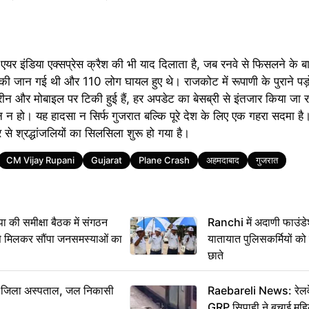
एयर इंडिया एक्सप्रेस क्रैश की भी याद दिलाता है, जब रनवे से फिसलने के ब
ं की जान गई थी और 110 लोग घायल हुए थे। राजकोट में रूपाणी के पुराने पड़
क्रीन और मोबाइल पर टिकी हुई हैं, हर अपडेट का बेसब्री से इंतजार किया जा र
 न हो। यह हादसा न सिर्फ गुजरात बल्कि पूरे देश के लिए एक गहरा सदमा 
भर से श्रद्धांजलियों का सिलसिला शुरू हो गया है।
CM Vijay Rupani
Gujarat
Plane Crash
अहमदाबाद
गुजरात
 समीक्षा बैठक में संगठन
Ranchi में अदाणी फाउंड
से मिलकर सौंपा जनसमस्याओं का
यातायात पुलिसकर्मियों क
छाते
बा जिला अस्पताल, जल निकासी
Raebareli News: रेलवे 
GRP सिपाही ने बचाई मह