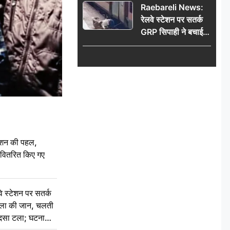
Raebareli News:
रेलवे स्टेशन पर सतर्क
GRP सिपाही ने बचाई
महिला की जान, चलती
ट्रेन में चढ़ते समय हुआ
हादसा टला; घटना
CCTV में कैद
ेशन की पहल,
ो वितरित किए गए
स्टेशन पर सतर्क
िला की जान, चलती
हादसा टला; घटना