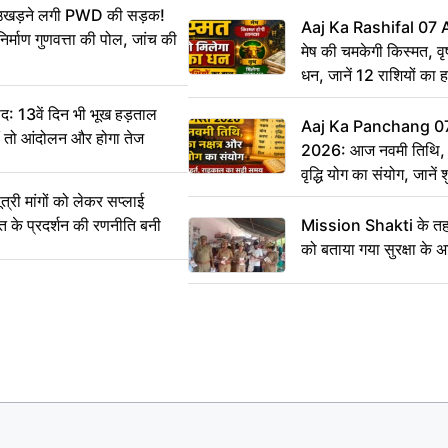
CCTV में कैद
ं उखड़ने लगी PWD की सड़क!
Aaj Ka Rashifal 07
िर्माण गुणवत्ता की पोल, जांच की
मेष की चमकेगी किस्मत, व
धन, जानें 12 राशियों का 
: 13वें दिन भी भूख हड़ताल
Aaj Ka Panchang 0
ीं तो आंदोलन और होगा तेज
2026: आज नवमी तिथि, क
वृद्धि योग का संयोग, जानें श
का सही समय
ी मांगों को लेकर सप्लाई
्त के प्रदर्शन की रणनीति बनी
Mission Shakti के तहत
को बताया गया सुरक्षा के 