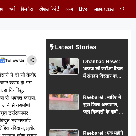
इम
धर्म
बिजनेस
स्पेशल रिपोर्ट
अन्य
Live
लाइफस्टाइल
Latest Stories
Follow Us
Dhanbad News:
भाजपा की समीक्षा बैठक
ंसारी ने दो सौ केवीए
में संगठन विस्तार पर
ार्मर खराब हो गया
मंथन, बीडीओ से
कहा कि विद्युत
मिलकर सौंपा
Raebareli: बारिश में
समस्या से अवगत कराया,
जनसमस्याओं का विवरण
डूबा जिला अस्पताल,
जाने से ग्रामीणों
जल निकासी के दावों की
ुत ट्रांसफार्मर
खुली पोल
्युत ट्रांसफार्मर
रोहित रविदास,सुशील
Raebareli: एक महीने
श पासवान,रमेश कुमार