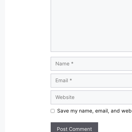
Name
Email
Website
Save my name, email, and websi