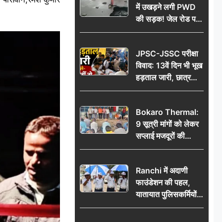
में उखड़ने लगी PWD
की सड़क! जेल रोड पर
गड्ढे ने खोली निर्माण
गुणवत्ता की पोल, जांच
JPSC-JSSC परीक्षा
की उठी मांग
विवाद: 13वें दिन भी भूख
हड़ताल जारी, छात्र
बोले- जांच नहीं तो
आंदोलन और होगा तेज
Bokaro Thermal:
9 सूत्री मांगों को लेकर
सप्लाई मजदूरों की
हुंकार, 12 अगस्त के
प्रदर्शन की रणनीति बनी
Ranchi में अदाणी
फाउंडेशन की पहल,
यातायात पुलिसकर्मियों
को वितरित किए गए छाते