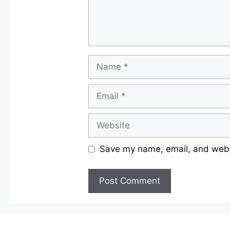
Name
Email
Website
Save my name, email, and websi