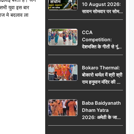
10 August 2026:
तक मिलेंगे शुभ संकेत
 सभी युवा इस बार
सावन सोमवार पर सोम
माज मे बदलाव ला
प्रदोष व्रत का संयोग,
जानें शुभ मुहूर्त, राहुकाल
CCA
और पूजा का समय
Competition:
देशभक्ति के गीतों से गूंजा
डीएवी कथारा, लोक
नृत्य और नृत्य-नाटिका ने
Bokaro Thermal:
बांधा समां
बोकारो थर्मल में श्री श्री
राम हनुमान मंदिर की नई
कमेटी गठित, बाबूलाल
गिरि फिर बने अध्यक्ष
Baba Baidyanath
Dham Yatra
2026: अमेठी के जायस
से बाबा बैद्यनाथ धाम के
लिए रवाना हुआ कांवरियों