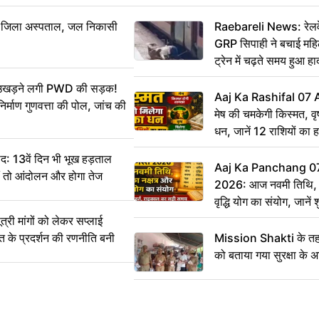
बा जिला अस्पताल, जल निकासी
Raebareli News: रेलवे 
GRP सिपाही ने बचाई मह
ट्रेन में चढ़ते समय हुआ 
CCTV में कैद
ं उखड़ने लगी PWD की सड़क!
Aaj Ka Rashifal 07
िर्माण गुणवत्ता की पोल, जांच की
मेष की चमकेगी किस्मत, व
धन, जानें 12 राशियों का 
: 13वें दिन भी भूख हड़ताल
Aaj Ka Panchang 0
ीं तो आंदोलन और होगा तेज
2026: आज नवमी तिथि, क
वृद्धि योग का संयोग, जानें श
का सही समय
ी मांगों को लेकर सप्लाई
्त के प्रदर्शन की रणनीति बनी
Mission Shakti के तहत
को बताया गया सुरक्षा के 