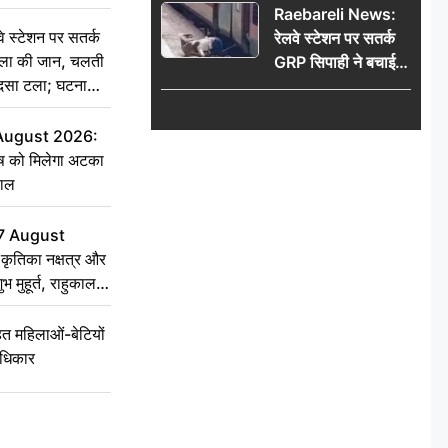
Raebareli News:
स्टेशन पर सतर्क
रेलवे स्टेशन पर सतर्क
िला की जान, चलती
GRP सिपाही ने बचाई
हादसा टला; घटना
महिला की जान, चलती
ट्रेन में चढ़ते समय हुआ
हादसा टला; घटना
 August 2026:
CCTV में कैद
ृष को मिलेगा अटका
हाल
7 August
ृतिका नक्षत्र और
ुभ मुहूर्त, राहुकाल
 महिलाओं-बेटियों
अधिकार