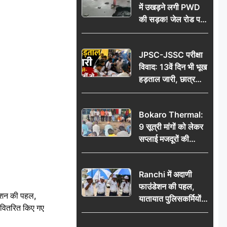
में उखड़ने लगी PWD
की सड़क! जेल रोड पर
गड्ढे ने खोली निर्माण
गुणवत्ता की पोल, जांच
JPSC-JSSC परीक्षा
की उठी मांग
विवाद: 13वें दिन भी भूख
हड़ताल जारी, छात्र
बोले- जांच नहीं तो
आंदोलन और होगा तेज
Bokaro Thermal:
9 सूत्री मांगों को लेकर
सप्लाई मजदूरों की
हुंकार, 12 अगस्त के
प्रदर्शन की रणनीति बनी
Ranchi में अदाणी
फाउंडेशन की पहल,
ेशन की पहल,
यातायात पुलिसकर्मियों
ो वितरित किए गए
को वितरित किए गए छाते