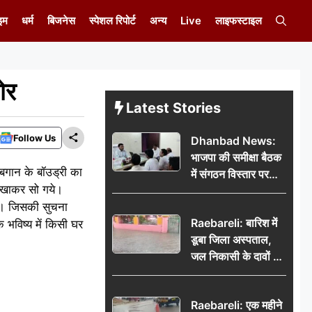
इम
धर्म
बिजनेस
स्पेशल रिपोर्ट
अन्य
Live
लाइफस्टाइल
ोर
Latest Stories
Follow Us
Dhanbad News:
भाजपा की समीक्षा बैठक
 बगान के बॉउड्री का
में संगठन विस्तार पर
ा खाकर सो गये।
मंथन, बीडीओ से
है। जिसकी सुचना
मिलकर सौंपा
Raebareli: बारिश में
 भविष्य में किसी घर
जनसमस्याओं का विवरण
डूबा जिला अस्पताल,
जल निकासी के दावों की
खुली पोल
Raebareli: एक महीने