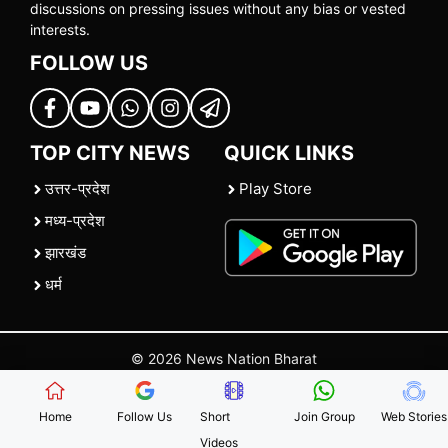
discussions on pressing issues without any bias or vested
interests.
FOLLOW US
TOP CITY NEWS
QUICK LINKS
उत्तर-प्रदेश
Play Store
मध्य-प्रदेश
झारखंड
धर्म
© 2026 News Nation Bharat
Home
|
About US
|
Contact Us
|
Policies
|
Terms and Conditions
Home
Follow Us
Short
Join Group
Web Stories
Videos