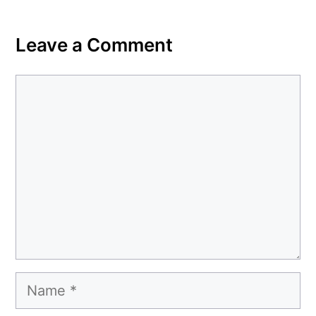
Leave a Comment
Comment
Name