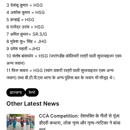
3 देवांसू कुमार = HSG
4 अशोक कुमार = HSG
5 कन्हाई = HSG
6 राजेंद्र उरांव = HSG
7 अमित कुमार= SR.S/G
8 मुकेश कु० सिंह = JHG
9 उमेश महली =JHG
10 संतोष बांसफोर = HSG (जरांगडीह कोलियरी रात्री पाली सुपरवाइजर एवम
अन्य जवान)
11 फिरु सावरा = HSG (स्वांग वाशरी रात्री पाली सुपरवाइजर एवम अन्य
जवान) तथा बी.टी.पी.एस थाना के अन्य पुलिस बल के जवान भी मौजूद थे।
Tags
झारखण्ड
बेरमो
Other Latest News
CCA Competition: देशभक्ति के गीतों से गूंजा
डीएवी कथारा, लोक नृत्य और नृत्य-नाटिका ने बांधा
समां