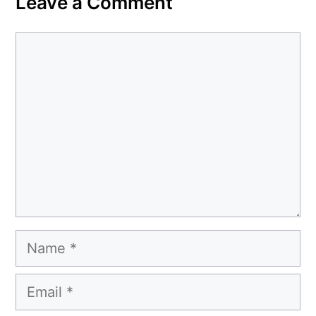
Leave a Comment
Comment
Name
Email