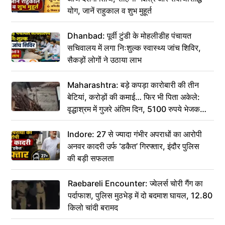
योग, जानें राहुकाल व शुभ मुहूर्त
Dhanbad: पूर्वी टुंडी के मोहलीडीह पंचायत
सचिवालय में लगा निःशुल्क स्वास्थ्य जांच शिविर,
सैकड़ों लोगों ने उठाया लाभ
Maharashtra: बड़े कपड़ा कारोबारी की तीन
बेटियां, करोड़ों की कमाई… फिर भी पिता अकेले:
वृद्धाश्रम में गुजरे अंतिम दिन, 5100 रुपये भेजकर
कहा– अंतिम संस्कार कर दीजिए हम नहीं आ पाएंगे
Indore: 27 से ज्यादा गंभीर अपराधों का आरोपी
अनवर कादरी उर्फ ‘डकैत’ गिरफ्तार, इंदौर पुलिस
की बड़ी सफलता
Raebareli Encounter: ज्वेलर्स चोरी गैंग का
पर्दाफाश, पुलिस मुठभेड़ में दो बदमाश घायल, 12.80
किलो चांदी बरामद