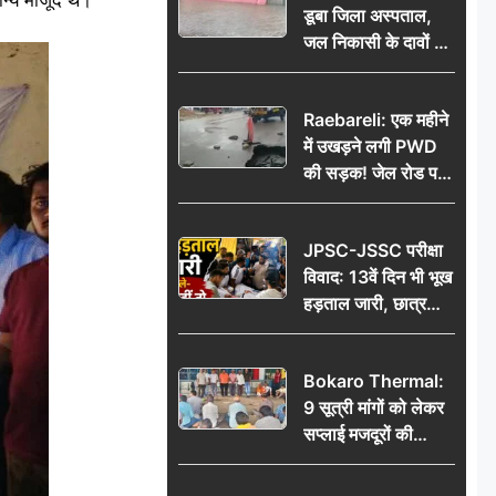
डूबा जिला अस्पताल,
जल निकासी के दावों की
खुली पोल
Raebareli: एक महीने
में उखड़ने लगी PWD
की सड़क! जेल रोड पर
गड्ढे ने खोली निर्माण
गुणवत्ता की पोल, जांच
JPSC-JSSC परीक्षा
की उठी मांग
विवाद: 13वें दिन भी भूख
हड़ताल जारी, छात्र
बोले- जांच नहीं तो
आंदोलन और होगा तेज
Bokaro Thermal:
9 सूत्री मांगों को लेकर
सप्लाई मजदूरों की
हुंकार, 12 अगस्त के
प्रदर्शन की रणनीति बनी