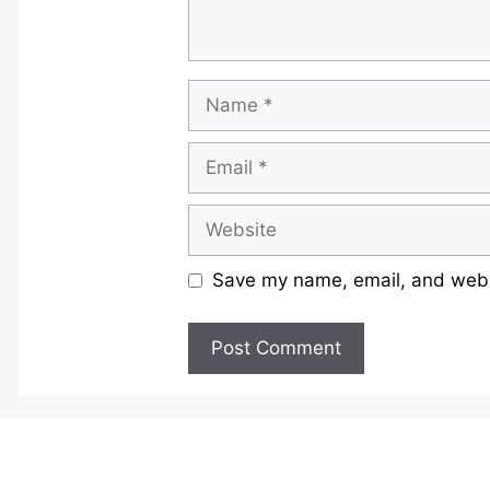
Name
Email
Website
Save my name, email, and websi