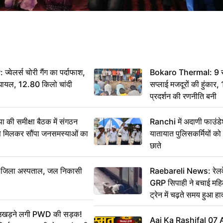
ेलर्स चोरी गैंग का पर्दाफाश,
Bokaro Thermal: 9 सूत्
श घायल, 12.80 किलो चांदी
सप्लाई मजदूरों की हुंकार,
प्रदर्शन की रणनीति बनी
 समीक्षा बैठक में संगठन
Ranchi में अदाणी फाउंड
से मिलकर सौंपा जनसमस्याओं का
यातायात पुलिसकर्मियों क
छाते
बा जिला अस्पताल, जल निकासी
Raebareli News: रेलवे 
GRP सिपाही ने बचाई मह
ट्रेन में चढ़ते समय हुआ 
CCTV में कैद
ं उखड़ने लगी PWD की सड़क!
Aaj Ka Rashifal 07