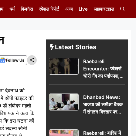
इम
धर्म
बिजनेस
स्पेशल रिपोर्ट
अन्य
Live
लाइफस्टाइल
न
Latest Stories
Follow Us
Raebareli
Encounter: ज्वेलर्स
चोरी गैंग का पर्दाफाश,
पुलिस मुठभेड़ में दो
िता देवनाथ को
बदमाश घायल, 12.80
Dhanbad News:
किलो चांदी बरामद
ड में ओपी फाइटर की
भाजपा की समीक्षा बैठक
यक डॉ लंबोदर महतो
में संगठन विस्तार पर
ं विधायक ने कहा कि
मंथन, बीडीओ से
कहा कि इस घटना की
मिलकर सौंपा
ार्ड सदस्य सोनी
Raebareli: बारिश में
जनसमस्याओं का विवरण
न्य मौजूद थे।