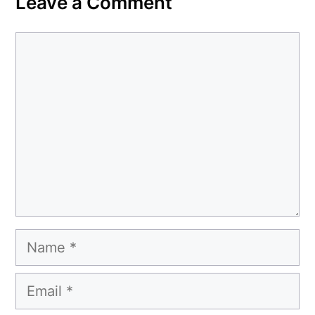
Leave a Comment
Comment
Name
Email