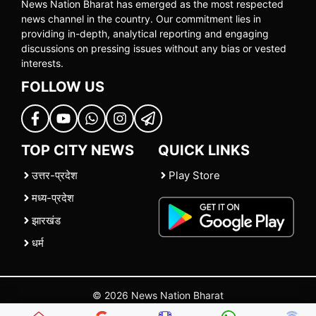
News Nation Bharat has emerged as the most respected
news channel in the country. Our commitment lies in
providing in-depth, analytical reporting and engaging
discussions on pressing issues without any bias or vested
interests.
FOLLOW US
TOP CITY NEWS
QUICK LINKS
उत्तर-प्रदेश
Play Store
मध्य-प्रदेश
झारखंड
धर्म
© 2026 News Nation Bharat
Home
|
About US
|
Contact Us
|
Policies
|
Terms and Conditions