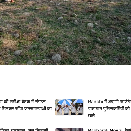
 समीक्षा बैठक में संगठन
Ranchi में अदाणी फाउंड
से मिलकर सौंपा जनसमस्याओं का
यातायात पुलिसकर्मियों क
छाते
बा जिला अस्पताल, जल निकासी
Raebareli News: रेलवे 