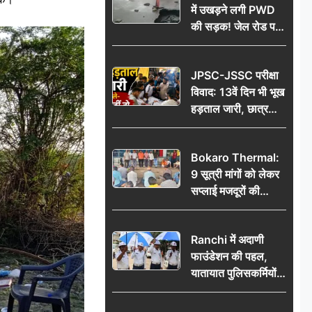
में उखड़ने लगी PWD
की सड़क! जेल रोड पर
गड्ढे ने खोली निर्माण
गुणवत्ता की पोल, जांच
JPSC-JSSC परीक्षा
की उठी मांग
विवाद: 13वें दिन भी भूख
हड़ताल जारी, छात्र
बोले- जांच नहीं तो
आंदोलन और होगा तेज
Bokaro Thermal:
9 सूत्री मांगों को लेकर
सप्लाई मजदूरों की
हुंकार, 12 अगस्त के
प्रदर्शन की रणनीति बनी
Ranchi में अदाणी
फाउंडेशन की पहल,
यातायात पुलिसकर्मियों
को वितरित किए गए छाते