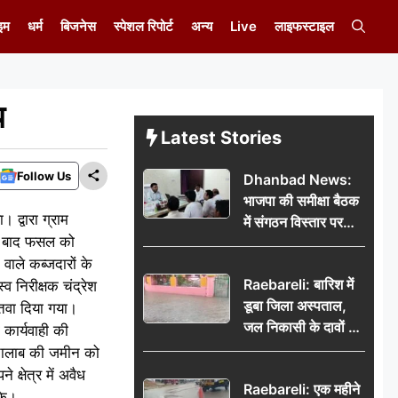
इम
धर्म
बिजनेस
स्पेशल रिपोर्ट
अन्य
Live
लाइफस्टाइल
प
Latest Stories
Follow Us
Dhanbad News:
भाजपा की समीक्षा बैठक
 द्वारा ग्राम
में संगठन विस्तार पर
के बाद फसल को
मंथन, बीडीओ से
वाले कब्जदारों के
मिलकर सौंपा
Raebareli: बारिश में
 निरीक्षक चंद्रेश
जनसमस्याओं का विवरण
डूबा जिला अस्पताल,
ुतवा दिया गया।
जल निकासी के दावों की
कार्यवाही की
खुली पोल
 तालाब की जमीन को
क्षेत्र में अवैध
Raebareli: एक महीने
के।