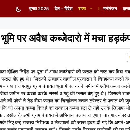
चुनाव 2025
देश – विदेश
राज्य
मनोरंजन
क्रा
 भूमि पर अवैध कब्जेदारो में मचा हड़कं
 दीक्षित निर्देश पर धूता में अवैध कब्जेदारो की फसल को नष्ट कर दिया गया।
 की फसल बोए हुए थे। जिसको ऊंचाहार तहसील प्रशासन ने चिन्हांकन करने 
मच गया। जगतपुर ग्राम पंचायत धूता में बंजर की जमीन में अवैध कब्जा करने 
घा जमीन पर कब्जा करके सरसों व गेहूं की फसल बोए हुए थे। जिसको राजस्व
थाने की फोर्स ने डेढ़ बीघा फसल को चिन्हांकन करके ट्रैक्टर से फसल को ज
है कि जो अपना कब्जा किए हैं को तत्काल कब्जा हटा ले नहीं उनके खिलाफ भी 
कि तहसील के सभी ग्राम पंचायत में अभियान चलाया जाएगा। चारागाह बंजर
सके लिए कई राजस्व निरीक्षक व लेखपालों को सख्त हृदय दी गई कि अपने-अपने 
्हांकन करके पत्रावली प्रस्तुत करें। जिससे उनके खिलाफ कार्यवाही की जा स