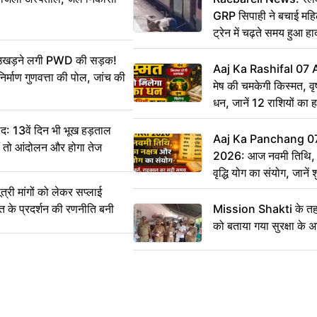
GRP सिपाही ने बचाई मह
ट्रेन में चढ़ते समय हुआ 
CCTV में कैद
ं उखड़ने लगी PWD की सड़क!
Aaj Ka Rashifal 07
िर्माण गुणवत्ता की पोल, जांच की
मेष की चमकेगी किस्मत, व
धन, जानें 12 राशियों का 
: 13वें दिन भी भूख हड़ताल
Aaj Ka Panchang 0
ीं तो आंदोलन और होगा तेज
2026: आज नवमी तिथि, क
वृद्धि योग का संयोग, जानें श
का सही समय
ी मांगों को लेकर सप्लाई
्त के प्रदर्शन की रणनीति बनी
Mission Shakti के तहत
को बताया गया सुरक्षा के 