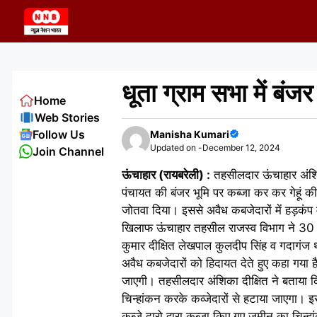
Skip
to
content
धूता ग्राम सभा में बंजर
Home
Web Stories
Follow Us
Manisha Kumari
Updated on -
December 12, 2024
Join Channel
ऊंचाहार (रायबरेली) :
तहसीलदार ऊंचाहार अंशिका
पंचायत की बंजर भूमि पर कब्जा कर कर गेहूं
जोतवा दिया। इससे अवैध कबजेदारों में हड़कंप 
खिलाफ ऊंचाहार तहसील राजस्व विभाग ने 30 बी
कुमार दीक्षित लेखपाल कुलदीप सिंह व गदागंज 
अवैध कबजेदारों को हिदायत देते हुए कहा गया 
जाएगी। तहसीलदार अंशिका दीक्षित ने बताया 
चिन्हांकन करके कव्जेदारों से हटाया जाएगा। इ
कब्जे दारो द्वारा कब्जा किए गए जमीन का चिन