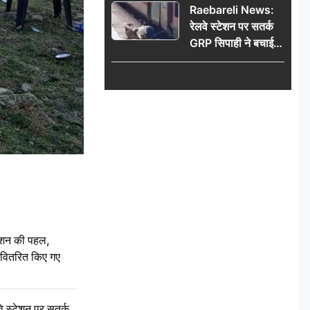
Raebareli News:
रेलवे स्टेशन पर सतर्क
GRP सिपाही ने बचाई
महिला की जान, चलती
ट्रेन में चढ़ते समय हुआ
हादसा टला; घटना
CCTV में कैद
ेशन की पहल,
ो वितरित किए गए
स्टेशन पर सतर्क