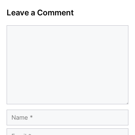
Leave a Comment
Comment
Name
Email