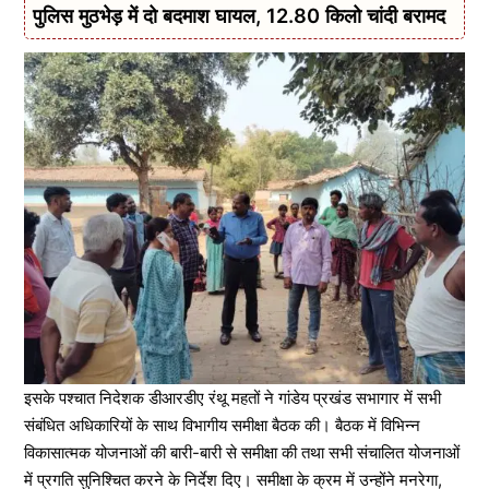
पुलिस मुठभेड़ में दो बदमाश घायल, 12.80 किलो चांदी बरामद
इसके पश्चात निदेशक डीआरडीए रंथू महतों ने गांडेय प्रखंड सभागार में सभी
संबंधित अधिकारियों के साथ विभागीय समीक्षा बैठक की। बैठक में विभिन्न
विकासात्मक योजनाओं की बारी-बारी से समीक्षा की तथा सभी संचालित योजनाओं
में प्रगति सुनिश्चित करने के निर्देश दिए। समीक्षा के क्रम में उन्होंने मनरेगा,