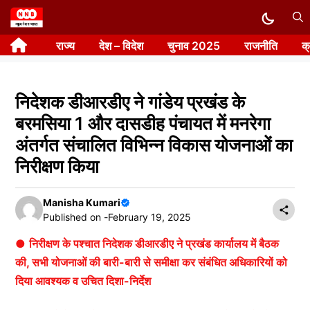
Skip
to
राज्य
देश – विदेश
चुनाव 2025
राजनीति
क
content
निदेशक डीआरडीए ने गांडेय प्रखंड के
बरमसिया 1 और दासडीह पंचायत में मनरेगा
अंतर्गत संचालित विभिन्न विकास योजनाओं का
निरीक्षण किया
Manisha Kumari
Published on -
February 19, 2025
●
निरीक्षण के पश्चात निदेशक डीआरडीए ने प्रखंड कार्यालय में बैठक
की, सभी योजनाओं की बारी-बारी से समीक्षा कर संबंधित अधिकारियों को
दिया आवश्यक व उचित दिशा-निर्देश