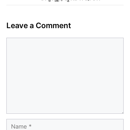
Leave a Comment
Comment
Name