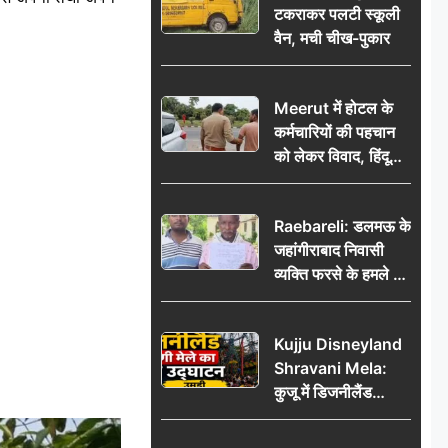
टकराकर पलटी स्कूली
वैन, मची चीख-पुकार
Meerut में होटल के
कर्मचारियों की पहचान
को लेकर विवाद, हिंदू
सुरक्षा संगठन ने उठाए
सवाल; प्रशासन से जांच
Raebareli: डलमऊ के
की मांग
जहांगीराबाद निवासी
व्यक्ति फरसे के हमले में
घायल थाने में शिकायत
पर दरोगा ने मांगे 10
Kujju Disneyland
हजार’, रकम न देने पर
Shravani Mela:
कार्रवाई ठंडी!
कुजू में डिजनीलैंड
श्रावणी मेले का भव्य
उद्घाटन, उमड़ी लोगों