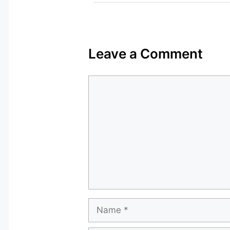
Leave a Comment
Comment
Name