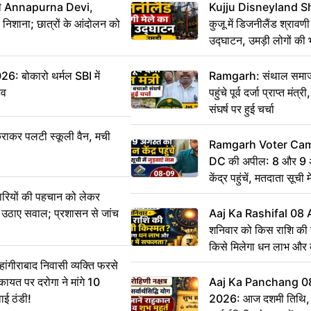
मंत्री Annapurna Devi,
Kujju Disneyland S
िशाना; छात्रों के आंदोलन को
कुजू में डिजनीलैंड श्रावणी
उद्घाटन, उमड़ी लोगों की 
बोकारो थर्मल SBI में
Ramgarh: संथाल समाज 
सव
पहुंचे पूर्व दर्जा प्राप्त मंत
संघर्ष पर हुई चर्चा
राकर पलटी स्कूली वैन, मची
Ramgarh Voter Camp
DC की अपील: 8 और 9 अ
केंद्र पहुंचें, मतदाता सूची म
ारियों की पहचान को लेकर
 ने उठाए सवाल; प्रशासन से जांच
Aaj Ka Rashifal 08
शनिवार को किस राशि की 
किसे मिलेगा धन लाभ और
गीराबाद निवासी व्यक्ति फरसे
िकायत पर दरोगा ने मांगे 10
Aaj Ka Panchang 0
ाई ठंडी!
2026: आज दशमी तिथि, र