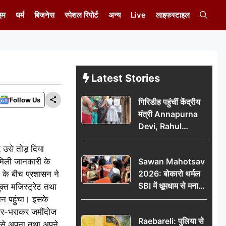
इम
धर्म
बिजनेस
स्पेशल रिपोर्ट
अन्य
Live
लाइफस्टाइल
Latest Stories
Follow Us
गिरिडीह पहुंचीं केंद्रीय
मंत्री Annapurna
Devi, Rahul
Gandhi पर साधा
उसे तोड़ दिया
निशाना; छात्रों के
मिली जानकारी के
Sawan Mahotsav
आंदोलन को लेकर
2026: बोकारो थर्मल
ा के बीच प्रशासन ने
सरकार पर हमला
SBI में धूमधाम से मना
्त मजिस्ट्रेट तथा
सावन महोत्सव
ान पहुंचा। इसके
न भर-भराकर जमींदोज
Raebareli: पुलिया से
ैसे अपना तथा अपने