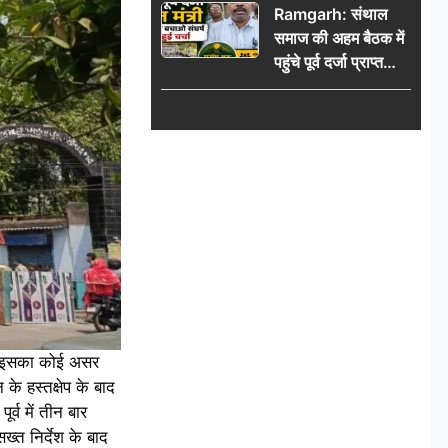
Ramgarh: संथाल
की भीड़
समाज की अहम बैठक में
पहुंचे पूर्व दर्जा प्राप्त
मंत्री, मरांग बुरू बचाओ
संघर्ष पर हुई चर्चा
 पर इसका कोई असर
े हस्तक्षेप के बाद
र्व में तीन बार
्त निर्देश के बाद