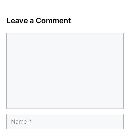
Leave a Comment
Comment
Name