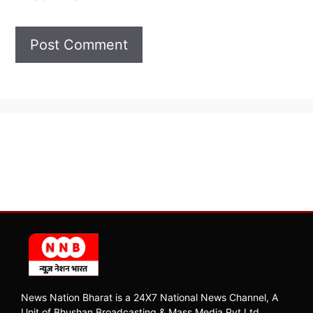
News Nation Bharat is a 24X7 National News Channel, A
Unit of Bhushan Broadcasting & Mass Media Pvt Ltd.